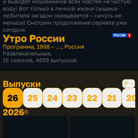
и выводят мошенников всех мастей на чистую
воду! Вот только в личной жизни сыщика-
любителя загадок оказывается – ничуть не
меньше! Смотрим продолжение сериала уже
сегодня.
Утро России
Программа
,
1998 – …
,
Россия
Развлекательные
,
16 сезонов, 4659 выпусков
Выпуски
26
25
24
23
22
21
20
2026
2026