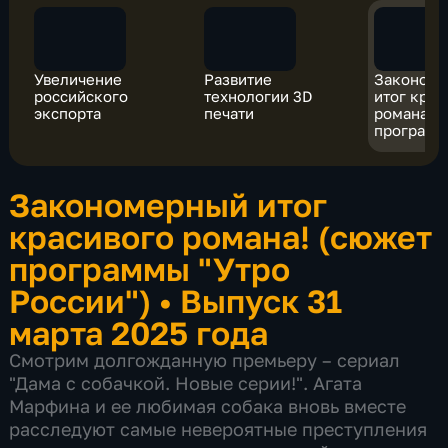
Увеличение
Развитие
Законом
российского
технологии 3D
итог крас
экспорта
печати
романа! 
программ
России")
Закономерный итог
красивого романа! (сюжет
программы "Утро
России")
•
Выпуск 31
марта 2025 года
Смотрим долгожданную премьеру – сериал
"Дама с собачкой. Новые серии!". Агата
Марфина и ее любимая собака вновь вместе
расследуют самые невероятные преступления