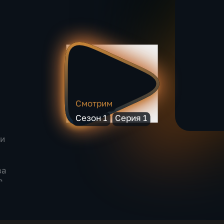
Смотрим
Сезон 1
Серия 1
ми
ва
а
та