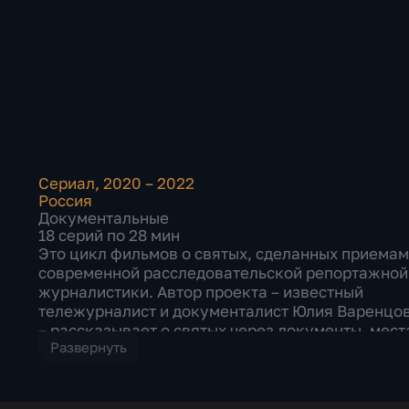
Сериал
,
2020 – 2022
Россия
Документальные
18 серий по 28 мин
Это цикл фильмов о святых, сделанных приема
современной расследовательской репортажной
журналистики. Автор проекта – известный
тележурналист и документалист Юлия Варенцо
– рассказывает о святых через документы, мест
Развернуть
и живые свидетельства их жизни, служения, бы
и подвига. Мы рассказываем о святых – даже
живших очень давно, – как о живых людях,
апеллируя только достоверными фактами их