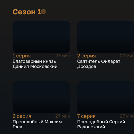
биографий. Отдельный акцент проекта – на том,
Сезон 1
Сезон 1
как сегодня города России празднуют дни своих
небесных покровителей. Автор: Юлия Варенцов
1 серия
2 серия
27 мин
27 ми
Благоверный князь
Святитель Филарет
Даниил Московский
Дроздов
6 серия
7 серия
27 мин
27 ми
Преподобный Максим
Преподобный Сергий
Грек
Радонежкий