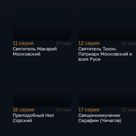
11 серия
12 серия
27 мин
27 ми
Святитель Макарий
Святитель Тихон.
Московский
Патриарх Московский и
всея Руси
16 серия
17 серия
27 мин
27 ми
Преподобный Нил
Священномученик
Сорский
Серафим (Чичагов)