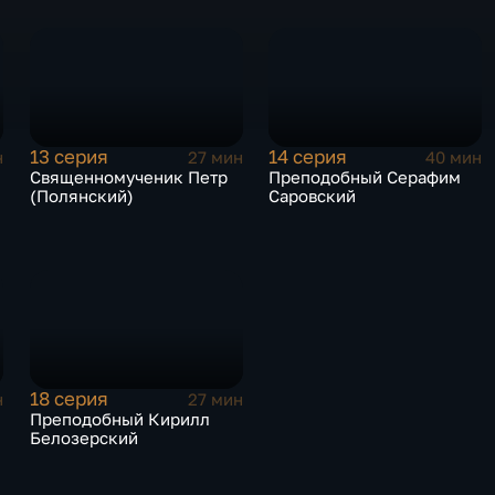
13 серия
14 серия
н
27 мин
40 мин
Священномученик Петр
Преподобный Серафим
(Полянский)
Саровский
18 серия
н
27 мин
Преподобный Кирилл
Белозерский