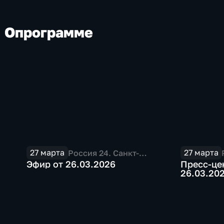
социально-
политические
экономические
О
программе
27 марта
27 марта
Россия 24. Санкт-
Петербург
Эфир от 26.03.2026
Пресс-це
26.03.20