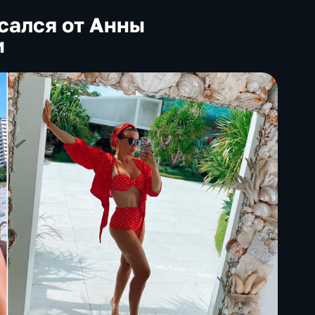
сался от Анны
и