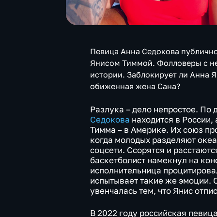
Певица Анна Седокова публичн
Янисом Тиммой. Фолловеры с н
истории. Заблокирует ли Анна 
обиженная жена Сана?
Разлука – дело непростое. По
Седокова
находится в России, 
Тимма – в Америке. Их союз пр
когда молодых разделяют океа
соцсети. Ссорятся и расстаютс
баскетболист намекнул на конф
исполнительница процитировал
испытывает такие же эмоции. 
увенчалась тем, что Янис отпи
В 2022 году российская певиц