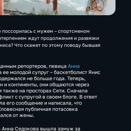
о поссорилась с мужем – спортсменом
етерпением ждут продолжения и развязки
Яниса? Что скажет по этому поводу бывшая
 данным репортеров, певица
Анна
а ее молодой супруг – баскетболист Янис
одержался не больше года. Теперь,
н и континенты, они общаются через
я также на просторах Сети. Сначала
ликт с супругой в своем блоге. В ответ
а его сообщение и написала, что
Словесная публичная потасовка
сался от жены.
а Анна Седокова вышла замуж за