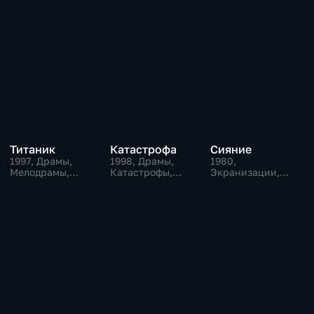
иностранном языке» и Государственной
премии СССР. Не упустите возможность
посмотреть этот и другие фильмы онлайн!
Смотреть фильмы онлайн этих жанров можно в
разделе «Кино». Наслаждайтесь кино онлайн
на «Смотрим»!
Титаник
Катастрофа
Сияние
1997
, Драмы,
1998
, Драмы,
1980
,
Мелодрамы,
Катастрофы,
Экранизации,
триллеры
триллеры
Триллеры, драмы