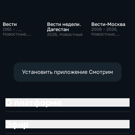
Вести
Вести недели.
Вести-Москва
Дагестан
1991 – …
,
2008 – 2026
,
Новостные,
Новостные,
2026
, Новостные
Общественно-
Общественно-
политические,
политические,
социально-
социально-
экономические
экономические
Установить приложение Смотрим
О платформе
Эфир