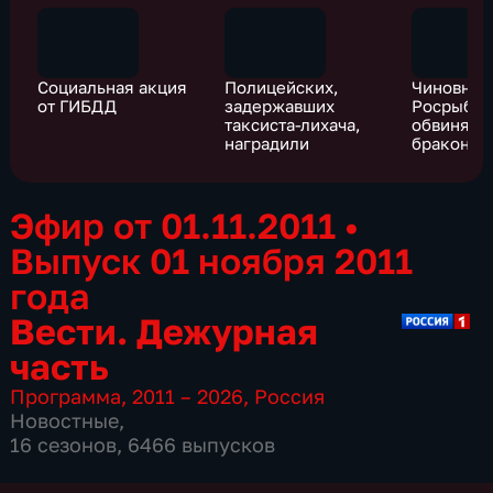
Социальная акция
Полицейских,
Чиновник
от ГИБДД
задержавших
Росрыбол
таксиста-лихача,
обвиняют
наградили
браконье
Эфир от 01.11.2011
•
Выпуск 01 ноября 2011
года
Вести. Дежурная
часть
Программа
,
2011 – 2026
,
Россия
Новостные
,
16 сезонов, 6466 выпусков