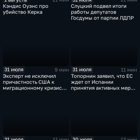
Кэндис Оуэнс про
Слуцкий подвел итоги
убийство Керка
работы депутатов
Госдумы от партии ЛДПР
31 июля
31 июля
9 мин
11 мин
Эксперт не исключил
Топорнин заявил, что ЕС
причастность США к
ждет от Испании
миграционному кризису в
принятия активных мер
Испании
против мигрантов
31 июля
30 июля
11 мин
13 мин