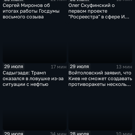
Сергей Миронов об
Олег Скуфинский о
итогах работы Госдумы
первом проекте
восьмого созыва
"Росреестра" в сфере ИИ
электронном помощнике
"Ева"
29 июля
29 июля
17 мин
13 мин
Садыгзаде: Трамп
Войтоловский заявил, что
оказался в ловушке из-за
Киев не сможет создавать
ситуации с нефтью
противоракеты несколько
лет
29 июля
28 июля
34 мин
10 мин