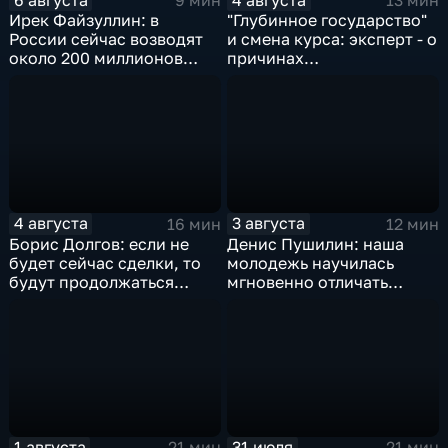
9 мин
13 мин
Ирек Файзуллин: в
"Глубинное государство"
России сейчас возводят
и смена курса: эксперт - о
около 200 миллионов
причинах
квадратных метров
антироссийской
жилья.
риторики оппозиции
4 августа
3 августа
16 мин
12 мин
Борис Долгов: если не
Денис Пушилин: наша
будет сейчас сделки, то
молодежь научилась
будут продолжаться
мгновенно отличать
обмены ударами, однако,
правду от лжи
масштабного
наступления все-таки не
будет
1 августа
31 июля
21 мин
21 мин