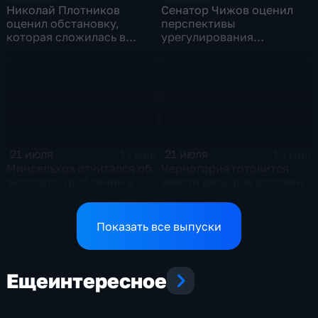
Николай Плотников
Сенатор Чижов оценил
оценил обстановку,
перспективы
которая сложилась в
урегулирования
отношениях между США и
конфликтов на Ближнем
Ираном
Востоке и диалог с
Европой
21 июля
21 июля
17 мин
19 мин
Минсельхоз отчитался об
Черногория готовится
экспорте удобрений и
ввести визы для россиян,
планах по обеспечению
что может нанести удар
аграриев топливом
по экономике страны
Показать все выпуски
Еще
интересное