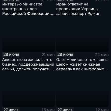
Интервью Министра
Иран ответит на
иностранных дел
провокации Украины,
Российской Федерации,
заявил эксперт Рожин
лидера предвыборного
списка партии «Единая
Россия» С.В.Лаврова
генеральному директору
агентства ТАСС
А.О.Кондрашову
28 июля
28 июля
21 мин
24 мин
Авксентьева заявила, что
Олег Новиков о том, как в
бизнес, поддерживающий
целом живет книжная
семьи, должен получать
отрасль в век цифровых
преференции
технологий
27 июля
27 июля
15 мин
12 мин