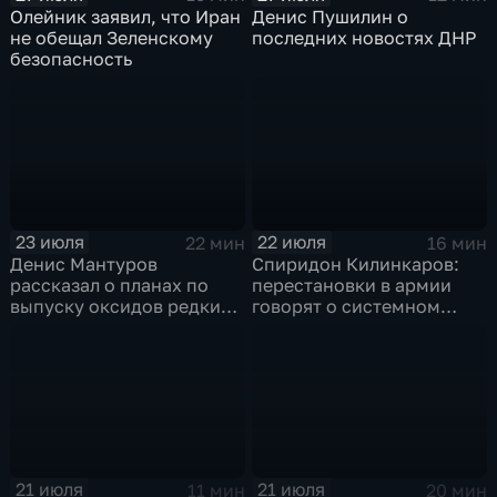
Олейник заявил, что Иран
Денис Пушилин о
не обещал Зеленскому
последних новостях ДНР
безопасность
23 июля
22 июля
22 мин
16 мин
Денис Мантуров
Спиридон Килинкаров:
рассказал о планах по
перестановки в армии
выпуску оксидов редких
говорят о системном
металлов на
политическом кризисе на
Соликамском магниевом
Украине
заводе к 2028 году
21 июля
21 июля
11 мин
20 мин