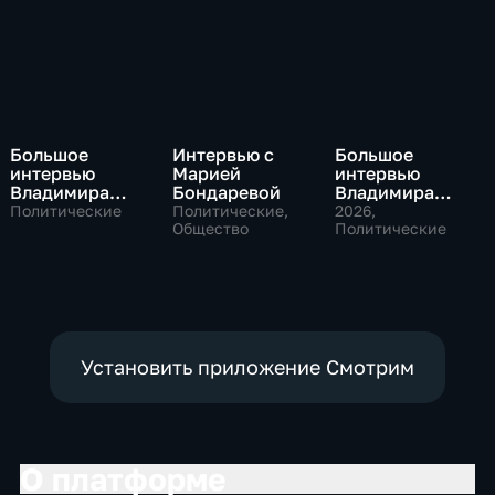
Большое
Интервью с
Большое
интервью
Марией
интервью
Владимира
Бондаревой
Владимира
Путина Сергею
Соловьева
Политические
Политические,
2026
,
Брилеву
Общество
Роджеру
Политические
Кеппелю
Установить приложение Смотрим
О платформе