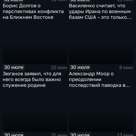
Борис Долгов о
Василенко считает, что
перспективах конфликта
удары Ирана по военным
на Ближнем Востоке
базам США – это только
начало
30 июля
30 июля
22 мин
6 мин
Зюганов заявил, что для
Александр Моор о
него всегда было важно
преодолении
служение родине
последствий паводка в
Тюменской области
30 июля
30 июля
21 мин
13 мин