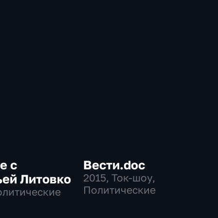
е с
Вести.doc
ьей Литовко
2015
, Ток-шоу,
Политические
олитические