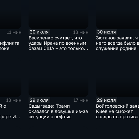
30 июля
30 июля
11 мин
13 мин
Василенко считает, что
Зюганов заявил, ч
онфликта
удары Ирана по военным
него всегда было 
токе
базам США – это только
служение родине
начало
29 июля
29 июля
13 мин
17 мин
й о
Садыгзаде: Трамп
Войтоловский заяв
оказался в ловушке из-за
Киев не сможет
сфере ИИ
ситуации с нефтью
создавать против
омощнике
несколько лет