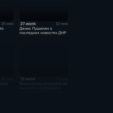
агентства ТАСС
А.О.Кондрашову
27 июля
15 мин
12 мин
то
Денис Пушилин о
последних новостях ДНР
21 июля
20 мин
17 мин
енил
Минсельхоз отчитался об
экспорте удобрений и
планах по обеспечению
ижнем
аграриев топливом
с