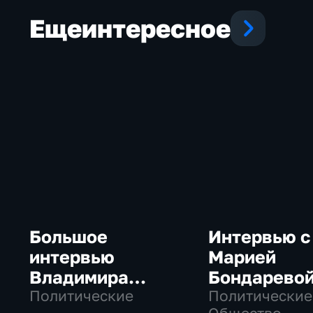
Еще
интересное
Большое
Интервью с
интервью
Марией
Владимира
Бондарево
Путина Сергею
Политические
Политические