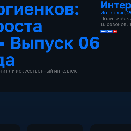
гиенков:
Инте
Интервью
,
2
роста
Политическ
16 сезонов,
•
Выпуск 06
да
енит ли искусственный интеллект