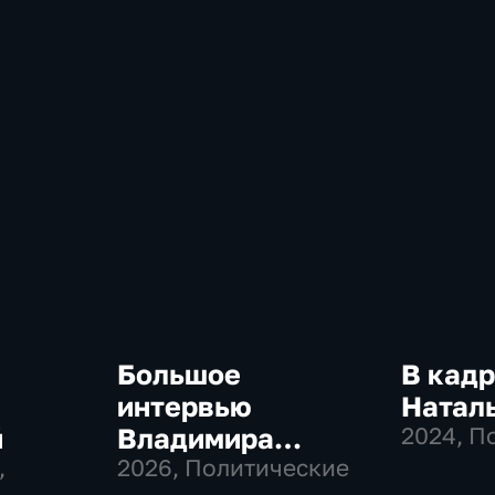
Большое
В кадр
интервью
Натал
й
Владимира
2024
, П
,
Соловьева
2026
, Политические