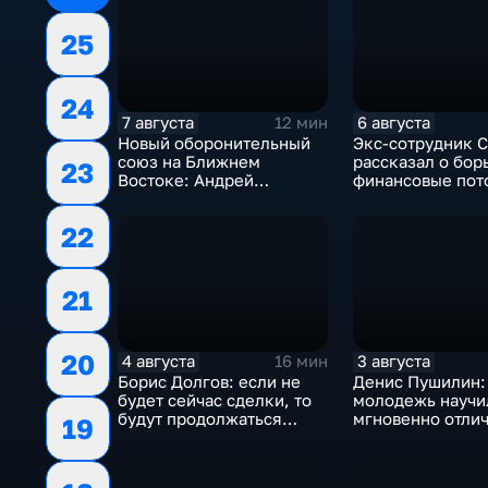
25
24
7 августа
6 августа
12 мин
Новый оборонительный
Экс-сотрудник 
союз на Ближнем
рассказал о бор
23
Востоке: Андрей
финансовые пот
Бакланов комментирует
украинском пол
мотивы и риски
22
соглашения
21
20
4 августа
3 августа
16 мин
Борис Долгов: если не
Денис Пушилин:
будет сейчас сделки, то
молодежь научи
будут продолжаться
мгновенно отлич
19
обмены ударами, однако,
правду от лжи
масштабного
наступления все-таки не