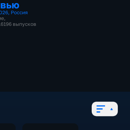
рвью
026
,
Россия
ие
,
 16196 выпусков