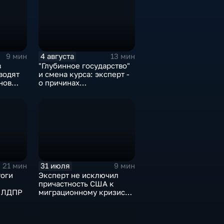
4 августа
9 мин
13 мин
в
"Глубинное государство"
водят
и смена курса: эксперт -
нов
о причинах
в
антироссийской
риторики оппозиции
31 июля
21 мин
9 мин
тоги
Эксперт не исключил
причастность США к
и ЛДПР
миграционному кризису в
Испании