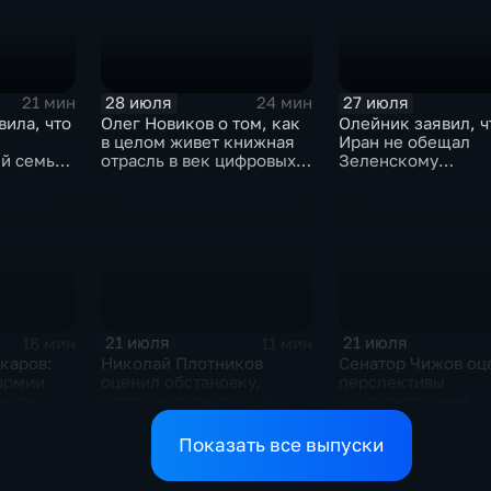
28 июля
27 июля
21 мин
24 мин
вила, что
Олег Новиков о том, как
Олейник заявил, ч
в целом живет книжная
Иран не обещал
й семьи,
отрасль в век цифровых
Зеленскому
ь
технологий
безопасность
21 июля
21 июля
16 мин
11 мин
каров:
Николай Плотников
Сенатор Чижов оц
армии
оценил обстановку,
перспективы
мном
которая сложилась в
урегулирования
ризисе на
отношениях между США
конфликтов на Бл
и Ираном
Востоке и диалог 
Показать все выпуски
Европой