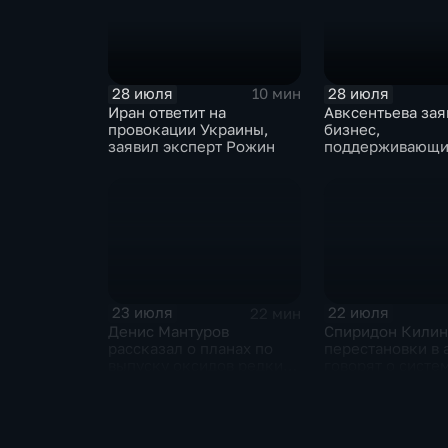
28 июля
28 июля
10 мин
Иран ответит на
Авксентьева зая
провокации Украины,
бизнес,
заявил эксперт Рожин
поддерживающи
должен получат
преференции
23 июля
22 июля
22 мин
Денис Мантуров
Спиридон Килин
рассказал о планах по
перестановки в 
выпуску оксидов редких
говорят о систе
металлов на
политическом к
Соликамском магниевом
Украине
заводе к 2028 году