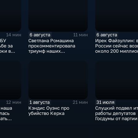
6 августа
6 августа
14 мин
11 мин
СБУ
Светлана Ромашина
Ирек Файзуллин: 
ьбе за
прокомментировала
России сейчас воз
оки в
триумф наших
около 200 миллио
итикуме
спортсменок
квадратных метро
жилья.
1 августа
31 июля
12 мин
21 мин
 наша
Кэндис Оуэнс про
Слуцкий подвел и
лась
убийство Керка
работы депутатов
ать
Госдумы от парти