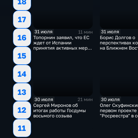
18
будет
17
31 июля
31 июля
11 мин
16
Топорнин заявил, что ЕС
Борис Долгов о
ждет от Испании
перспективах к
принятия активных мер
на Ближнем Вос
против мигрантов
15
14
13
30 июля
30 июля
21 мин
Сергей Миронов об
Олег Скуфински
12
итогах работы Госдумы
первом проекте
восьмого созыва
"Росреестра" в 
электронном п
11
"Ева"