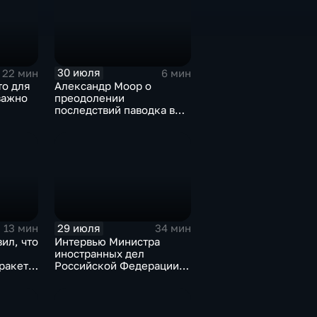
30 июля
22 мин
6 мин
то для
Александр Моор о
важно
преодолении
последствий паводка в
Тюменской области
29 июля
13 мин
34 мин
ил, что
Интервью Министра
иностранных дел
оракеты
Российской Федерации,
лидера предвыборного
списка партии «Единая
Россия» С.В.Лаврова
генеральному директору