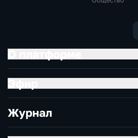
Общество
Брилеву
О платформе
Эфир
Журнал