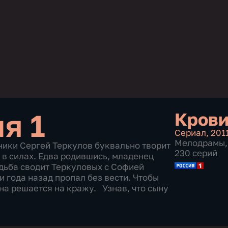
ия 1
Кров
Сериал
,
201
Мелодрамы
,
ники Сергей Теркулов буквально творит
230 серий
 в силах. Едва родившись, младенец
удьба сводит Теркуловых с Софией
и года назад пропал без вести. Чтобы
на решается на кражу. Узнав, что сыну