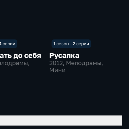
 4 серии
1 сезон · 2 серии
ать до себя
Русалка
елодрамы,
2012
, Мелодрамы,
Мини