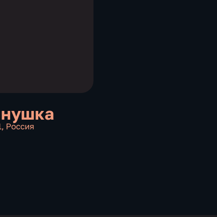
инушка
1
,
Россия