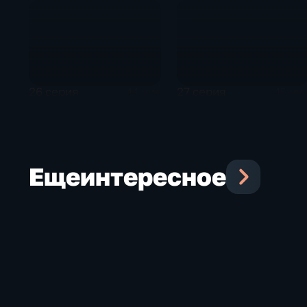
26 серия
27 серия
44 мин
45 ми
Еще
интересное