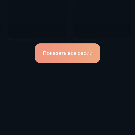
28 серия
29 серия
н
44 мин
45 мин
Показать все серии