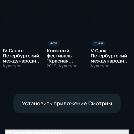
IV Санкт-
Книжный
V Санкт-
Петербургский
фестиваль
Петербургский
международный
"Красная
международный
культурный
площадь"
культурный
Культура
2019
, Культура
Культура
форум
форум
Установить приложение Смотрим
О платформе