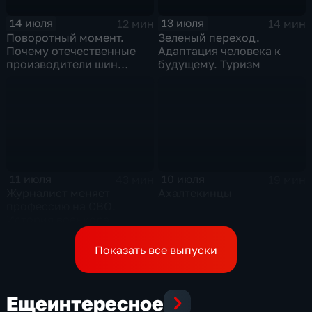
14 июля
13 июля
12 мин
14 мин
Поворотный момент.
Зеленый переход.
Почему отечественные
Адаптация человека к
производители шин
будущему. Туризм
просят ужесточить
импорт?
11 июля
10 июля
43 мин
19 мин
Журналист меняет
Ахалтекинцы
профессию на СВО.
История военкора,
подписавшего контракт
Показать все выпуски
Еще
интересное