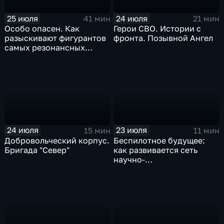
25 июля
24 июля
41 мин
21 мин
Особо опасен. Как
Герои СВО. Истории с
разыскивают фигурантов
фронта. Позывной Ангел
самых резонансных
преступлений в России
24 июля
23 июля
15 мин
11 мин
Добровольческий корпус.
Беспилотное будущее:
Бригада "Север"
как развивается сеть
научно-
производственных
центров