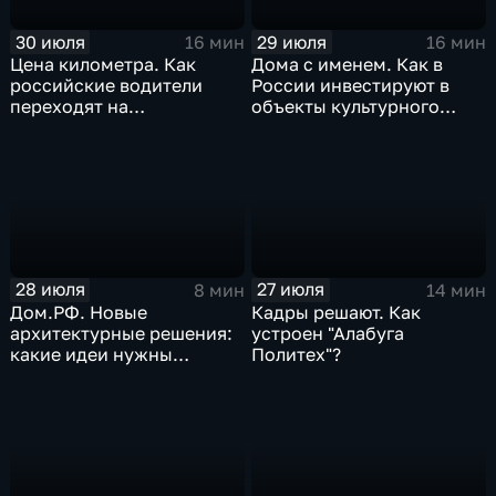
30 июля
29 июля
16 мин
16 мин
Цена километра. Как
Дома с именем. Как в
российские водители
России инвестируют в
переходят на
объекты культурного
альтернативные виды
наследия
топлива
28 июля
27 июля
8 мин
14 мин
Дом.РФ. Новые
Кадры решают. Как
архитектурные решения:
устроен "Алабуга
какие идеи нужны
Политех"?
регионам для развития