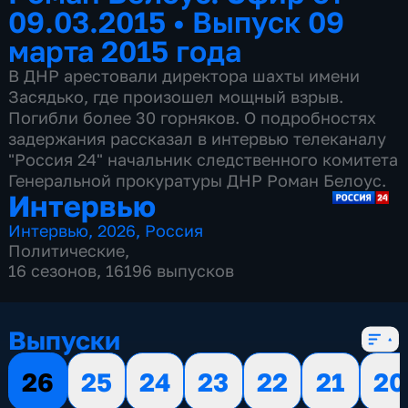
09.03.2015
•
Выпуск 09
марта 2015 года
В ДНР арестовали директора шахты имени
Засядько, где произошел мощный взрыв.
Погибли более 30 горняков. О подробностях
задержания рассказал в интервью телеканалу
"Россия 24" начальник следственного комитета
Генеральной прокуратуры ДНР Роман Белоус.
Интервью
Интервью
,
2026
,
Россия
Политические
,
16 сезонов, 16196 выпусков
Выпуски
26
25
24
23
22
21
20