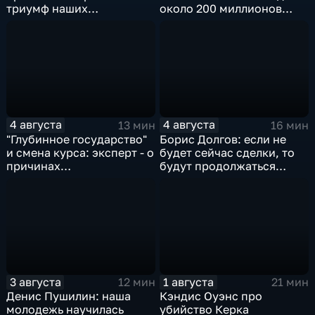
триумф наших
около 200 миллионов
спортсменок
квадратных метров
жилья.
4 августа
4 августа
13 мин
16 мин
"Глубинное государство"
Борис Долгов: если не
и смена курса: эксперт - о
будет сейчас сделки, то
причинах
будут продолжаться
антироссийской
обмены ударами, однако,
риторики оппозиции
масштабного
наступления все-таки не
будет
3 августа
1 августа
12 мин
21 мин
Денис Пушилин: наша
Кэндис Оуэнс про
молодежь научилась
убийство Керка