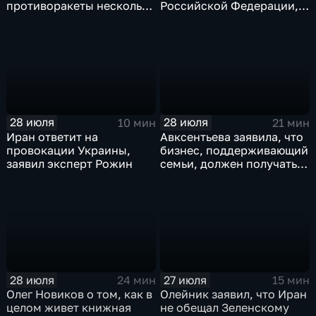
противоракеты несколько
Российской Федерации,
лет
лидера предвыборного
списка партии «Единая
Россия» С.В.Лаврова
генеральному директору
агентства ТАСС
А.О.Кондрашову
28 июля
28 июля
10 мин
21 мин
Иран ответит на
Авксентьева заявила, что
провокации Украины,
бизнес, поддерживающий
заявил эксперт Рожин
семьи, должен получать
преференции
28 июля
27 июля
24 мин
15 мин
Олег Новиков о том, как в
Олейник заявил, что Иран
целом живет книжная
не обещал Зеленскому