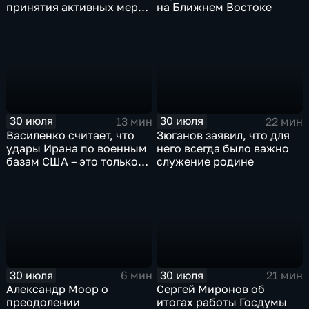
принятия активных мер
на Ближнем Востоке
против мигрантов
30 июля
30 июля
13 мин
22 мин
Василенко считает, что
Зюганов заявил, что для
удары Ирана по военным
него всегда было важно
базам США – это только
служение родине
начало
30 июля
30 июля
6 мин
21 мин
Александр Моор о
Сергей Миронов об
преодолении
итогах работы Госдумы