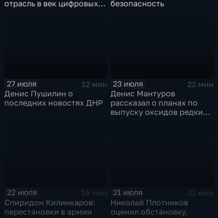
отрасль в век цифровых
безопасность
технологий
27 июля
23 июля
12 мин
22 мин
Денис Пушилин о
Денис Мантуров
последних новостях ДНР
рассказал о планах по
выпуску оксидов редких
металлов на
Соликамском магниевом
заводе к 2028 году
22 июля
21 июля
16 мин
11 мин
Спиридон Килинкаров:
Николай Плотников
перестановки в армии
оценил обстановку,