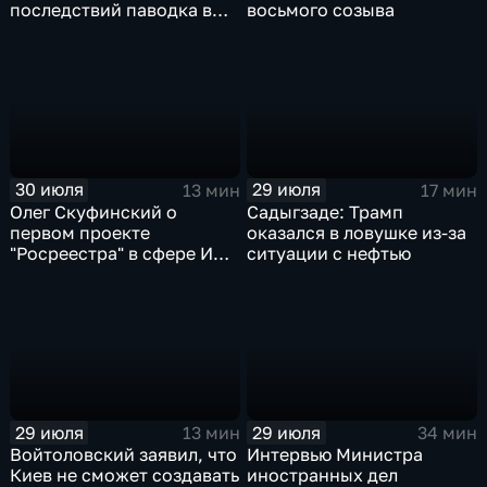
последствий паводка в
восьмого созыва
Тюменской области
30 июля
29 июля
13 мин
17 мин
Олег Скуфинский о
Садыгзаде: Трамп
первом проекте
оказался в ловушке из-за
"Росреестра" в сфере ИИ
ситуации с нефтью
электронном помощнике
"Ева"
29 июля
29 июля
13 мин
34 мин
Войтоловский заявил, что
Интервью Министра
Киев не сможет создавать
иностранных дел