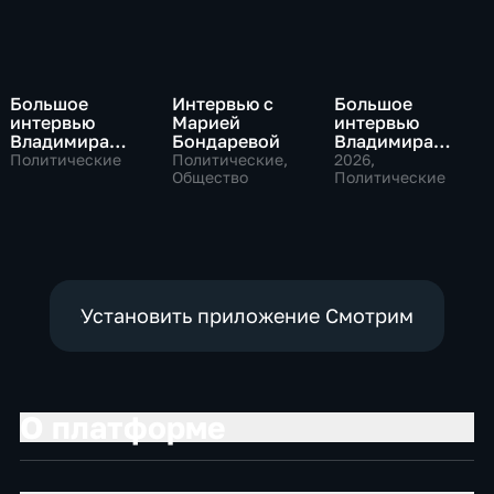
Большое
Интервью с
Большое
интервью
Марией
интервью
Владимира
Бондаревой
Владимира
Путина Сергею
Соловьева
Политические
Политические,
2026
,
Брилеву
Общество
Роджеру
Политические
Кеппелю
Установить приложение Смотрим
О платформе