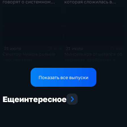
говорят о системном
которая сложилась в
политическом кризисе на
отношениях между США и
Украине
Ираном
21 июля
21 июля
20 мин
17 мин
Сенатор Чижов оценил
Минсельхоз отчитался об
перспективы
экспорте удобрений и
урегулирования
планах по обеспечению
конфликтов на Ближнем
аграриев топливом
Востоке и диалог с
Показать все выпуски
Европой
Еще
интересное