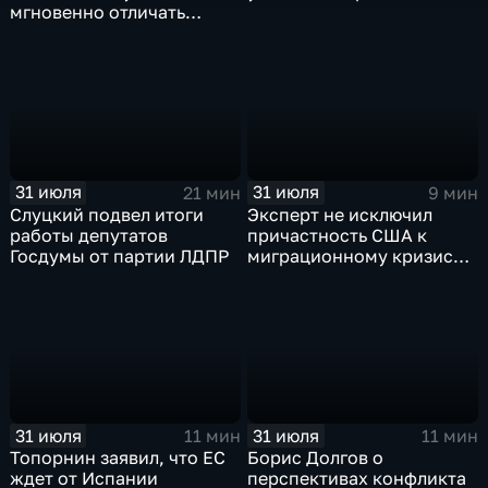
мгновенно отличать
правду от лжи
31 июля
31 июля
21 мин
9 мин
Слуцкий подвел итоги
Эксперт не исключил
работы депутатов
причастность США к
Госдумы от партии ЛДПР
миграционному кризису в
Испании
31 июля
31 июля
11 мин
11 мин
Топорнин заявил, что ЕС
Борис Долгов о
ждет от Испании
перспективах конфликта