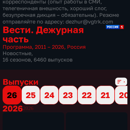
корреспонденты (опыт работы в СМИ,
телегеничная внешность, хороший слог,
безупречная дикция – обязательны). Резюме
отправляйте по адресу: dezhur@vgtrk.com
Вести. Дежурная
часть
Программа
,
2011 – 2026
,
Россия
Новостные
,
16 сезонов, 6460 выпусков
Выпуски
26
25
24
23
22
21
20
2026
2026