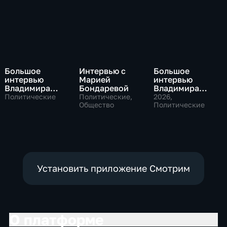
Большое
Интервью с
Большое
интервью
Марией
интервью
Владимира
Бондаревой
Владимира
Путина Сергею
Соловьева
Политические
Политические,
2026
,
Брилеву
Общество
Роджеру
Политические
Кеппелю
Установить приложение Смотрим
О платформе