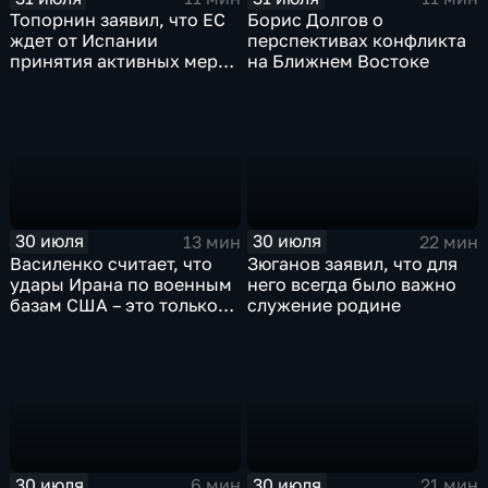
Топорнин заявил, что ЕС
Борис Долгов о
ждет от Испании
перспективах конфликта
принятия активных мер
на Ближнем Востоке
против мигрантов
30 июля
30 июля
13 мин
22 мин
Василенко считает, что
Зюганов заявил, что для
удары Ирана по военным
него всегда было важно
базам США – это только
служение родине
начало
30 июля
30 июля
6 мин
21 мин