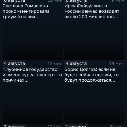
11 мин
9 мин
Светлана Ромашина
Ирек Файзуллин: в
прокомментировала
России сейчас возводят
триумф наших
около 200 миллионов
спортсменок
квадратных метров
жилья.
4 августа
4 августа
13 мин
16 мин
"Глубинное государство"
Борис Долгов: если не
и смена курса: эксперт - о
будет сейчас сделки, то
причинах
будут продолжаться
антироссийской
обмены ударами, однако,
риторики оппозиции
масштабного
наступления все-таки не
будет
3 августа
1 августа
12 мин
21 мин