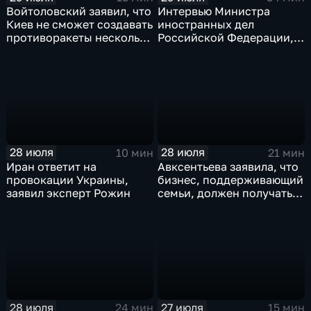
Войтоловский заявил, что
Интервью Министра
Киев не сможет создавать
иностранных дел
противоракеты несколько
Российской Федерации,
лет
лидера предвыборного
списка партии «Единая
Россия» С.В.Лаврова
генеральному директору
агентства ТАСС
А.О.Кондрашову
28 июля
28 июля
10 мин
21 мин
Иран ответит на
Авксентьева заявила, что
провокации Украины,
бизнес, поддерживающий
заявил эксперт Рожин
семьи, должен получать
преференции
28 июля
27 июля
24 мин
15 мин