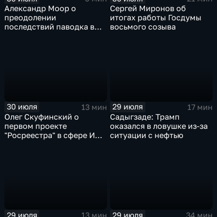
Александр Моор о
Сергей Миронов об
преодолении
итогах работы Госдумы
последствий паводка в
восьмого созыва
Тюменской области
30 июля
29 июля
13 мин
17 мин
Олег Скуфинский о
Садыгзаде: Трамп
первом проекте
оказался в ловушке из-за
"Росреестра" в сфере ИИ
ситуации с нефтью
электронном помощнике
"Ева"
29 июля
29 июля
13 мин
34 мин