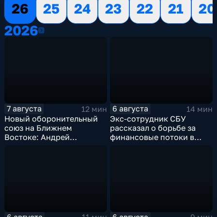
26
25
24
23
22
21
20
2026
2026
7 августа
6 августа
12 мин
14 мин
Новый оборонительный
Экс-сотрудник СБУ
союз на Ближнем
рассказал о борьбе за
Востоке: Андрей
финансовые потоки в
Бакланов комментирует
украинском политикуме
мотивы и риски
соглашения
6 августа
6 августа