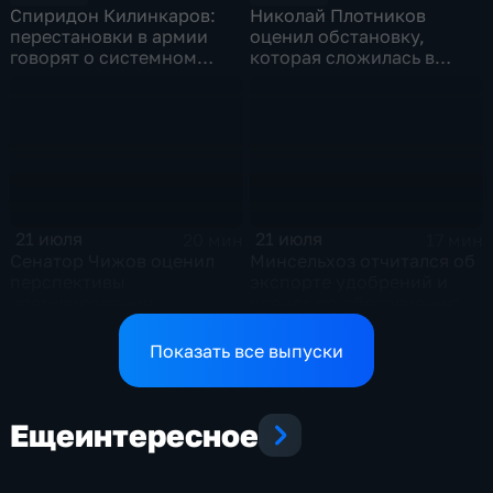
Спиридон Килинкаров:
Николай Плотников
перестановки в армии
оценил обстановку,
говорят о системном
которая сложилась в
политическом кризисе на
отношениях между США и
Украине
Ираном
21 июля
21 июля
20 мин
17 мин
Сенатор Чижов оценил
Минсельхоз отчитался об
перспективы
экспорте удобрений и
урегулирования
планах по обеспечению
конфликтов на Ближнем
аграриев топливом
Востоке и диалог с
Показать все выпуски
Европой
Еще
интересное