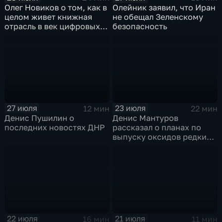
Олег Новиков о том, как в
Олейник заявил, что Иран
целом живет книжная
не обещал Зеленскому
отрасль в век цифровых
безопасность
технологий
27 июля
23 июля
12 мин
22 мин
Денис Пушилин о
Денис Мантуров
последних новостях ДНР
рассказал о планах по
выпуску оксидов редких
металлов на
Соликамском магниевом
заводе к 2028 году
22 июля
21 июля
16 мин
11 мин