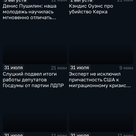
Денис Пушилин: наша
Кэндис Оуэнс про
молодежь научилась
убийство Керка
мгновенно отличать
правду от лжи
31 июля
31 июля
21 мин
9 мин
Слуцкий подвел итоги
Эксперт не исключил
работы депутатов
причастность США к
Госдумы от партии ЛДПР
миграционному кризису в
Испании
31 июля
31 июля
11 мин
11 мин