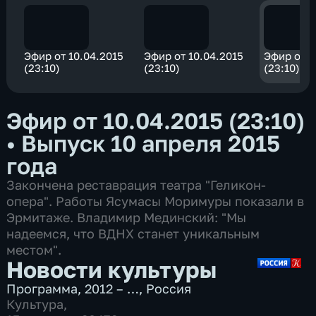
Эфир от 10.04.2015
Эфир от 10.04.2015
Эфир от 1
(23:10)
(23:10)
(23:10)
Эфир от 10.04.2015 (23:10)
•
Выпуск 10 апреля 2015
года
Закончена реставрация театра "Геликон-
опера". Работы Ясумасы Моримуры показали в
Эрмитаже. Владимир Мединский: "Мы
надеемся, что ВДНХ станет уникальным
местом".
Новости культуры
Программа
,
2012 – …
,
Россия
Культура
,