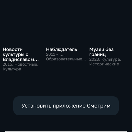
Новости
Наблюдатель
Музеи без
культуры с
границ
2011 – …
,
Владиславом
Образовательные,
2023
, Культура,
Культура
Флярковским
Исторические
2015
, Новостные,
Культура
Установить приложение Смотрим