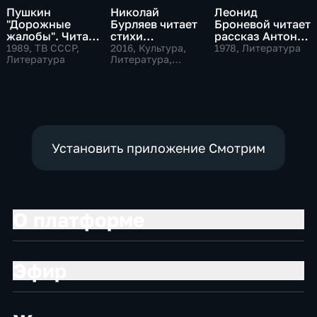
Пушкин
Николай
Леонид
"Дорожные
Бурляев читает
Броневой читает
жалобы". Читает
стихи
рассказ Антона
Александр
Лермонтова
Чехова "Тоска"
1989
, ТВ СССР,
2016
, Культура,
1978
, Литература
Михайлов
Литература
Литература,
образовательные
Установить приложение Смотрим
О платформе
Эфир