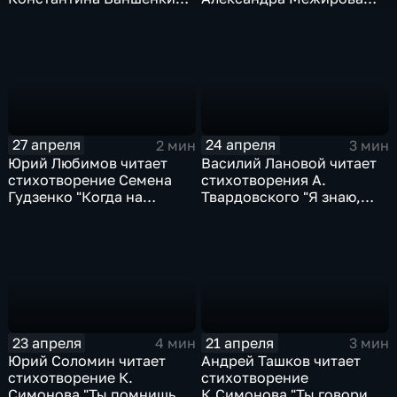
"Земли потрескавшейся
"Просыпаюсь и курю..."
корка..."
27 апреля
24 апреля
2 мин
3 мин
Юрий Любимов читает
Василий Лановой читает
стихотворение Семена
стихотворения А.
Гудзенко "Когда на
Твардовского "Я знаю,
смерть идут – поют..."
никакой моей вины..." и
С. Орлова "Его зарыли в
шар земной..."
23 апреля
21 апреля
4 мин
3 мин
Юрий Соломин читает
Андрей Ташков читает
стихотворение К.
стихотворение
Симонова "Ты помнишь,
К.Симонова "Ты говорила