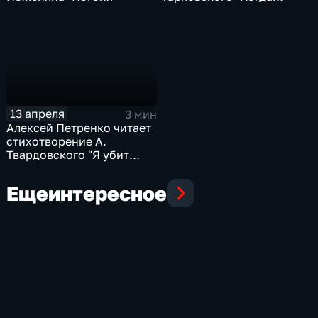
возвратимся домой..."
13 апреля
3 мин
Алексей Петренко читает
стихотворение А.
Твардовского "Я убит
подо Ржевом"
Еще
интересное