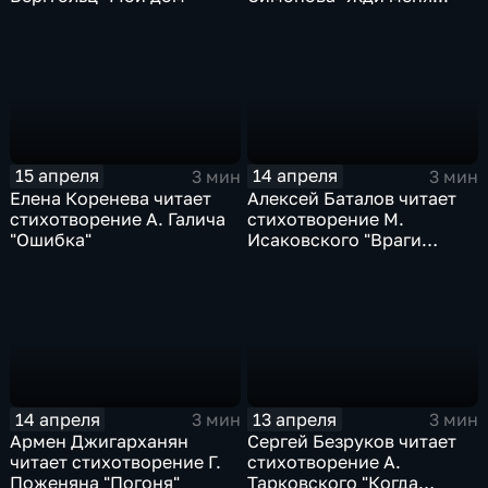
15 апреля
14 апреля
3 мин
3 мин
Елена Коренева читает
Алексей Баталов читает
стихотворение А. Галича
стихотворение М.
"Ошибка"
Исаковского "Враги
сожгли родную хату"
14 апреля
13 апреля
3 мин
3 мин
Армен Джигарханян
Сергей Безруков читает
читает стихотворение Г.
стихотворение А.
Поженяна "Погоня"
Тарковского "Когда