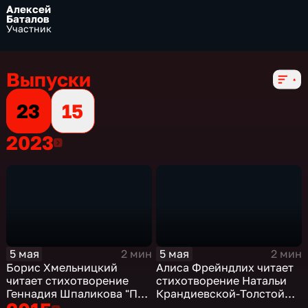
Алексей
Баталов
Участник
Выпуски
23
15
2023
2023
5 мая
5 мая
2 мин
2 мин
Борис Хмельницкий
Алиса Фрейндлих читает
читает стихотворение
стихотворение Натальи
Геннадия Шпаликова "По
Крандиевской-Толстой
несчастью или к счастью
"Тишина"