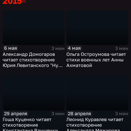
2015
2015
истина проста..."
6 мая
4 мая
3 мин
3 мин
Александр Домогаров
Ольга Остроумова читает
читает стихотворение
стихи военных лет Анны
Юрия Левитанского "Ну
Ахматовой
что с того, что я там
был..."
29 апреля
28 апреля
3 мин
3 мин
Гоша Куценко читает
Леонид Куравлев читает
стихотворение
стихотворение
Константина Ваншенкина
Александра Межирова