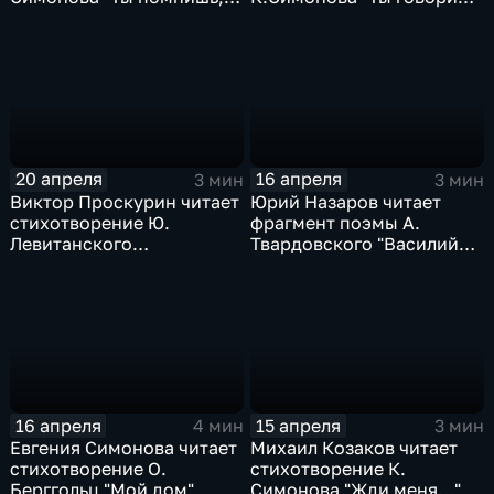
Алеша, дороги
мне "люблю"
Смоленщины"
20 апреля
16 апреля
3 мин
3 мин
Виктор Проскурин читает
Юрий Назаров читает
стихотворение Ю.
фрагмент поэмы А.
Левитанского
Твардовского "Василий
"Воспоминание о
Теркин"
Нибелунгах"
16 апреля
15 апреля
4 мин
3 мин
Евгения Симонова читает
Михаил Козаков читает
стихотворение О.
стихотворение К.
Берггольц "Мой дом"
Симонова "Жди меня..."