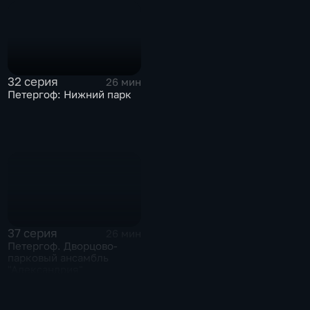
32 серия
26 мин
Петергоф: Нижний парк
37 серия
26 мин
Петергоф. Дворцово-
парковый ансамбль
"Александрия"