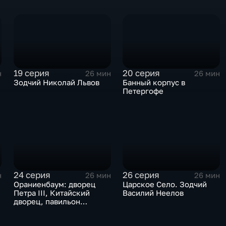
19 серия
20 серия
н
26 мин
26 мин
Зодчий Николай Львов
Банный корпус в
Петергофе
24 серия
26 серия
н
26 мин
26 мин
Ораниенбаум: дворец
Царское Село. Зодчий
Петра III, Китайский
Василий Неелов
дворец, павильон
Катальной горки