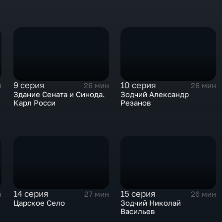
9 серия
10 серия
н
26 мин
26 мин
Здание Сената и Синода.
Зодчий Александр
Карл Росси
Резанов
14 серия
15 серия
н
27 мин
26 мин
Царское Село
Зодчий Николай
Васильев