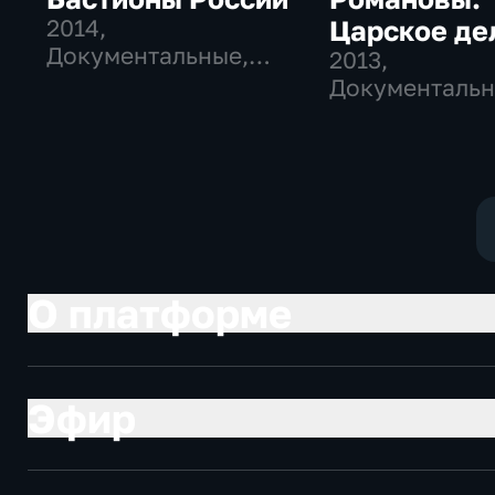
2014
,
Царское де
Документальные,
2013
,
Исторические
Документальн
Исторические
О платформе
Эфир