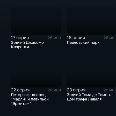
17 серия
18 серия
26 мин
26 ми
Зодчий Джакомо
Павловский парк
Кваренги
22 серия
23 серия
26 мин
26 ми
Петергоф: дворец
Зодчий Тома де Томон.
"Марли" и павильон
Дом графа Лаваля
"Эрмитаж"