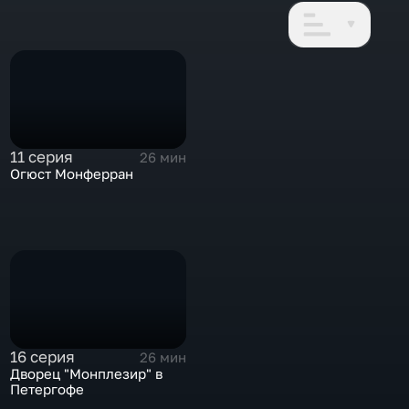
11 серия
26 мин
Огюст Монферран
16 серия
26 мин
Дворец "Монплезир" в
Петергофе