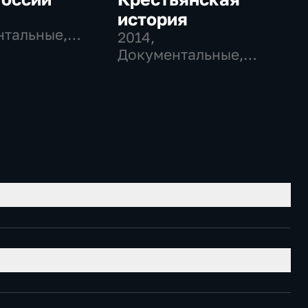
история
тальные,
2014
,
ческие
Документальные,
Исторические