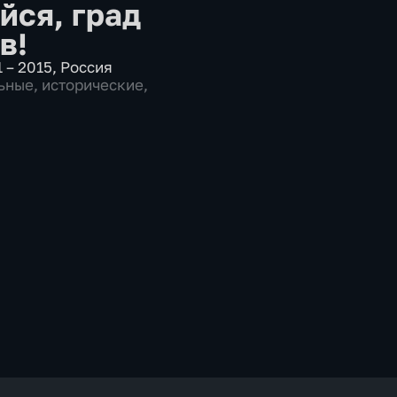
йся, град
в!
 – 2015
,
Россия
ьные
,
исторические
,