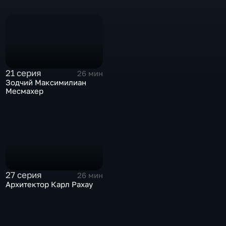
21 серия
26 мин
Зодчий Максимилиан
Месмахер
27 серия
26 мин
Архитектор Карл Рахау