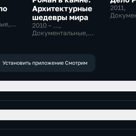
ло
Архитектурные
2011
,
Докумен
шедевры мира
Истори
ые,
2010 – …
,
Документальные,
Исторические
Установить приложение Смотрим