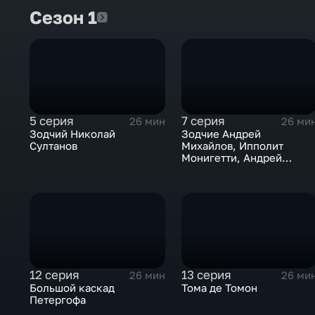
Сезон 1
Сезон 1
5 серия
7 серия
26 мин
26 ми
Зодчий Николай
Зодчие Андрей
Султанов
Михайлов, Ипполит
Монигетти, Андрей
Белобородов
12 серия
13 серия
26 мин
26 ми
Большой каскад
Тома де Томон
Петергофа