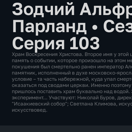
Зодчий Альф
Парланд
•
Сез
Серия 103
Храм Воскресения Христова. Второе имя у этой 
память о событии, которое произошло на этом мес
покушения был смертельно ранен император Але
памятник, исполненный в духе московско-яросла
условие – та часть набережной, куда упал сме
оказаться под сводами церкви. Именно поэтом
пришлось поставить храм буквально над водой.
эксперимент... Участвуют: Николай Буров, дире
"Исаакиевский собор"; Светлана Климова, иску
искусствовед.