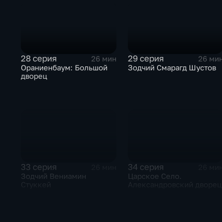
28 серия
29 серия
26 мин
26 ми
Ораниенбаум: Большой
Зодчий Смарагд Шустов
дворец
33 серия
34 серия
26 мин
26 ми
Зодчий Вениамин
Царское Село.
Стуккей
Александровский дворец