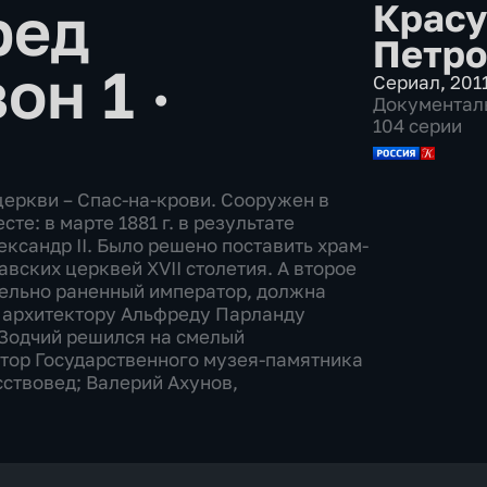
ред
Красу
Петро
он 1 ·
Сериал
,
2011
Документал
104 серии
церкви – Спас-на-крови. Сооружен в
те: в марте 1881 г. в результате
ксандр II. Было решено поставить храм-
вских церквей XVII столетия. А второе
ртельно раненный император, должна
у архитектору Альфреду Парланду
 Зодчий решился на смелый
ктор Государственного музея-памятника
сствовед; Валерий Ахунов,