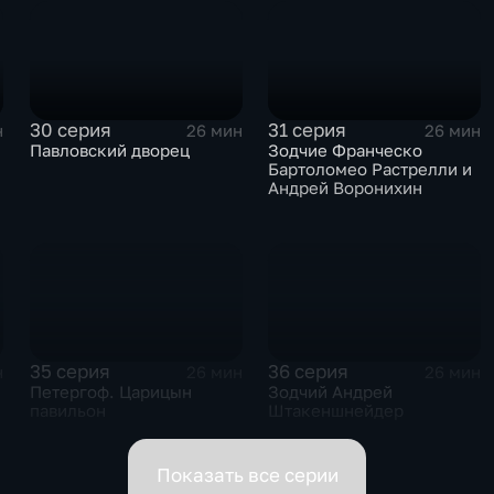
30 серия
31 серия
н
26 мин
26 мин
Павловский дворец
Зодчие Франческо
Бартоломео Растрелли и
Андрей Воронихин
35 серия
36 серия
н
26 мин
26 мин
Петергоф. Царицын
Зодчий Андрей
павильон
Штакеншнейдер
Показать все серии