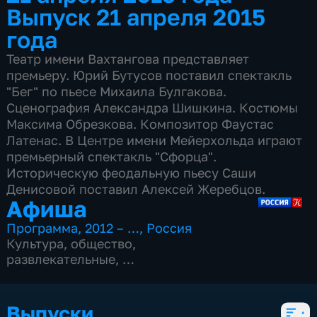
Выпуск 21 апреля 2015
года
Театр имени Вахтангова представляет
премьеру. Юрий Бутусов поставил спектакль
"Бег" по пьесе Михаила Булгакова.
Сценография Александра Шишкина. Костюмы
Максима Обрезкова. Композитор Фаустас
Латенас. В Центре имени Мейерхольда играют
премьерный спектакль "Сфорца".
Историческую феодальную пьесу Саши
Денисовой поставил Алексей Жеребцов.
Афиша
Программа
,
2012 – …
,
Россия
Культура
,
общество
,
развлекательные
,
15 сезонов, 4977 выпусков
Выпуски