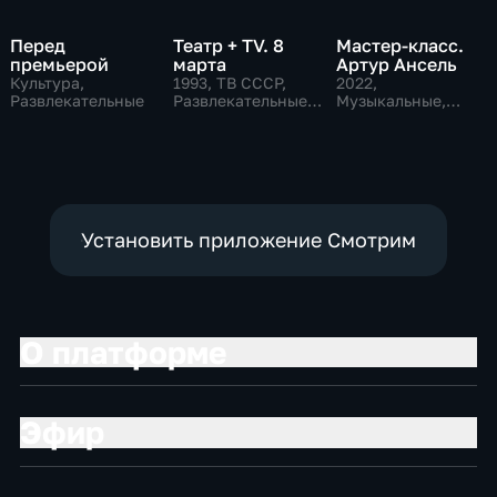
Перед
Театр + TV. 8
Мастер-класс.
премьерой
марта
Артур Ансель
Культура,
1993
, ТВ СССР,
2022
,
Развлекательные
Развлекательные,
Музыкальные,
общество
Образовательные,
развлекательные
Установить приложение Смотрим
О платформе
Эфир