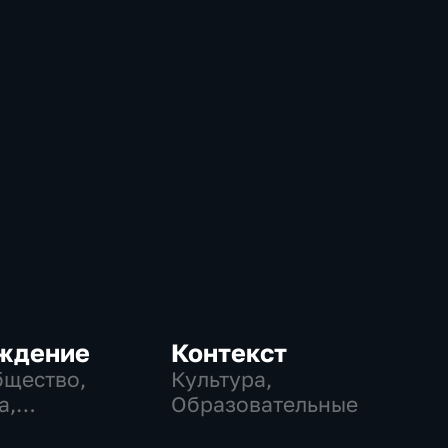
ждение
Контекст
бщество,
Культура,
а,
Образовательные
еские