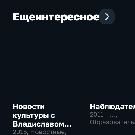
Еще
интересное
Новости
Наблюдате
культуры с
2011 – …
,
Образователь
Владиславом
Культура
Флярковским
2015
, Новостные,