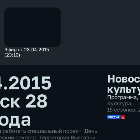
Эфир от 28.04.2015
(23:10)
4.2015
Новос
культ
ск 28
Программа
,
Культура
,
15 сезонов,
года
л работать специальный проект "День
ский оркестр. Территория Выставки