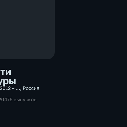
ти
уры
2012 – …
,
Россия
 20476 выпусков