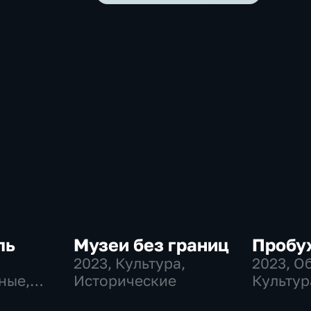
ль
Музеи без границ
Пробу
2023
, Культура,
2023
, О
ные,
Исторические
Культур
историч