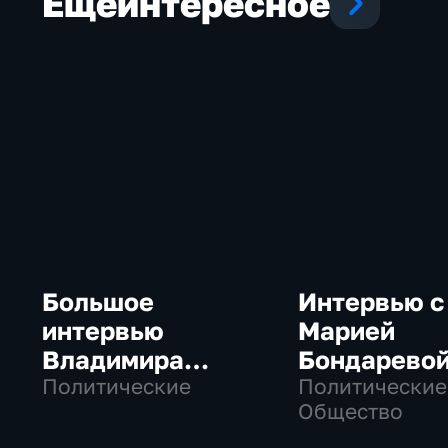
Еще
интересное
Большое
Интервью с
интервью
Марией
Владимира
Бондарево
Путина Сергею
Политические
Политические
Общество
Брилеву