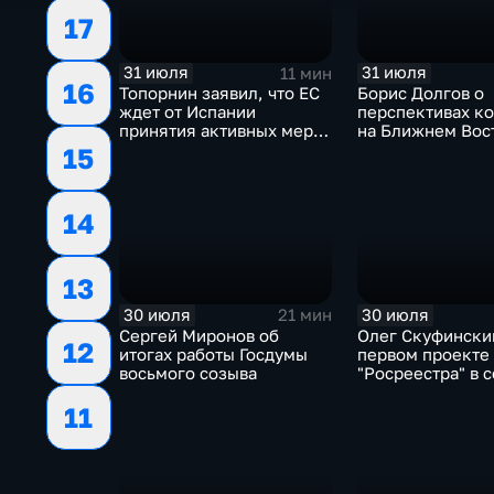
17
31 июля
31 июля
11 мин
16
Топорнин заявил, что ЕС
Борис Долгов о
ждет от Испании
перспективах к
принятия активных мер
на Ближнем Вос
против мигрантов
15
14
13
30 июля
30 июля
21 мин
Сергей Миронов об
Олег Скуфински
12
итогах работы Госдумы
первом проекте
восьмого созыва
"Росреестра" в 
электронном п
11
"Ева"