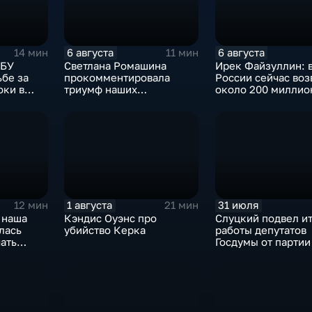
6 августа
6 августа
14 мин
11 мин
СБУ
Светлана Ромашина
Ирек Файзуллин: 
ьбе за
прокомментировала
России сейчас воз
оки в
триумф наших
около 200 миллио
итикуме
спортсменок
квадратных метро
жилья.
1 августа
31 июля
12 мин
21 мин
 наша
Кэндис Оуэнс про
Слуцкий подвел и
лась
убийство Керка
работы депутатов
ать
Госдумы от парти