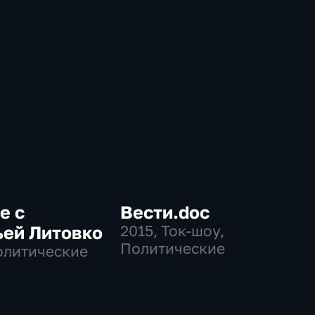
е с
Вести.doc
ьей Литовко
2015
, Ток-шоу,
Политические
олитические