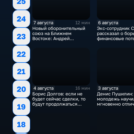
25
24
7 августа
6 августа
12 мин
Новый оборонительный
Экс-сотрудник 
союз на Ближнем
рассказал о бор
23
Востоке: Андрей
финансовые пот
Бакланов комментирует
украинском пол
мотивы и риски
22
соглашения
21
20
4 августа
3 августа
16 мин
Борис Долгов: если не
Денис Пушилин:
будет сейчас сделки, то
молодежь научи
будут продолжаться
мгновенно отлич
19
обмены ударами, однако,
правду от лжи
масштабного
наступления все-таки не
18
будет