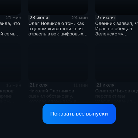
28 июля
27 июля
21 мин
24 мин
вила, что
Олег Новиков о том, как
Олейник заявил, ч
в целом живет книжная
Иран не обещал
й семьи,
отрасль в век цифровых
Зеленскому
ь
технологий
безопасность
21 июля
21 июля
16 мин
11 мин
каров:
Николай Плотников
Сенатор Чижов оц
армии
оценил обстановку,
перспективы
мном
которая сложилась в
урегулирования
ризисе на
отношениях между США
конфликтов на Бл
и Ираном
Востоке и диалог 
Показать все выпуски
Европой