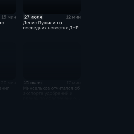
27 июля
15 мин
12 мин
то
Денис Пушилин о
последних новостях ДНР
21 июля
20 мин
17 мин
енил
Минсельхоз отчитался об
экспорте удобрений и
планах по обеспечению
ижнем
аграриев топливом
с