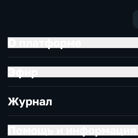
О платформе
Эфир
Журнал
Помощь и информация