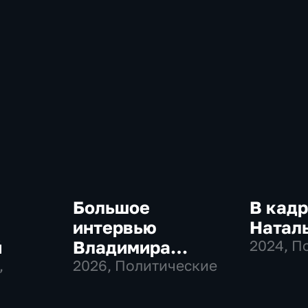
Большое
В кадр
интервью
Натал
й
Владимира
2024
, П
,
Соловьева
2026
, Политические
Роджеру Кеппелю