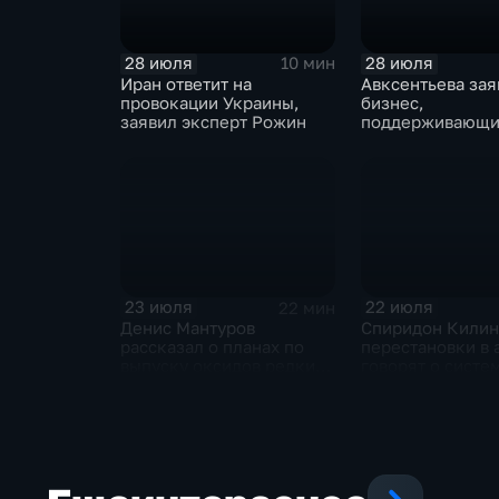
28 июля
28 июля
10 мин
Иран ответит на
Авксентьева зая
провокации Украины,
бизнес,
заявил эксперт Рожин
поддерживающи
должен получат
преференции
23 июля
22 июля
22 мин
Денис Мантуров
Спиридон Килин
рассказал о планах по
перестановки в 
выпуску оксидов редких
говорят о систе
металлов на
политическом к
Соликамском магниевом
Украине
заводе к 2028 году