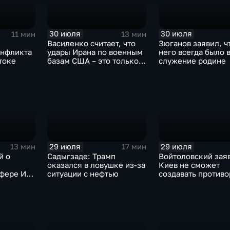
30 июля
30 июля
11 мин
13 мин
Василенко считает, что
Зюганов заявил, ч
онфликта
удары Ирана по военным
него всегда было 
токе
базам США – это только
служение родине
начало
29 июля
29 июля
13 мин
17 мин
й о
Садыгзаде: Трамп
Войтоловский заяв
оказался в ловушке из-за
Киев не сможет
сфере ИИ
ситуации с нефтью
создавать против
омощнике
несколько лет