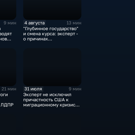
4 августа
9 мин
13 мин
в
"Глубинное государство"
водят
и смена курса: эксперт -
нов
о причинах
в
антироссийской
риторики оппозиции
31 июля
21 мин
9 мин
тоги
Эксперт не исключил
причастность США к
и ЛДПР
миграционному кризису в
Испании