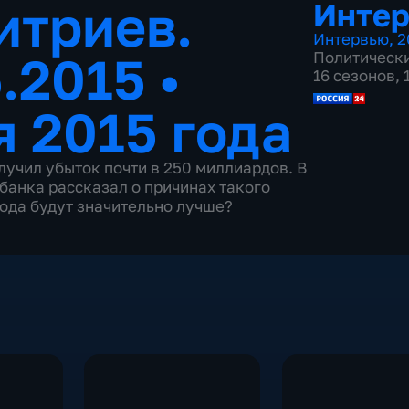
итриев.
Инте
Интервью
,
2
5.2015
•
Политическ
16 сезонов,
я 2015 года
лучил убыток почти в 250 миллиардов. В
банка рассказал о причинах такого
года будут значительно лучше?