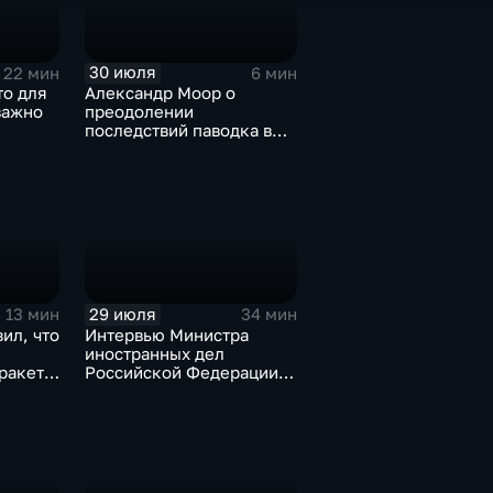
30 июля
22 мин
6 мин
то для
Александр Моор о
важно
преодолении
последствий паводка в
Тюменской области
29 июля
13 мин
34 мин
ил, что
Интервью Министра
иностранных дел
оракеты
Российской Федерации,
лидера предвыборного
списка партии «Единая
Россия» С.В.Лаврова
генеральному директору
агентства ТАСС
А.О.Кондрашову