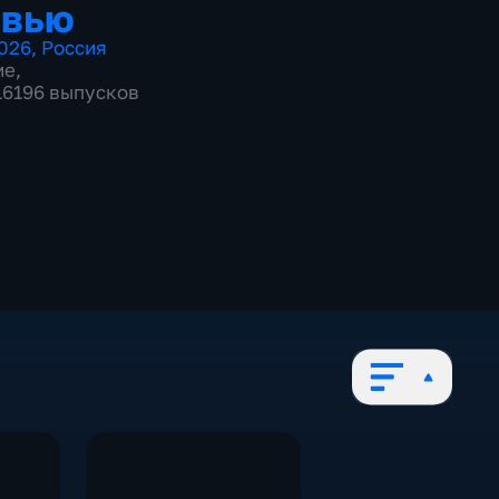
рвью
026
,
Россия
ие
,
 16196 выпусков