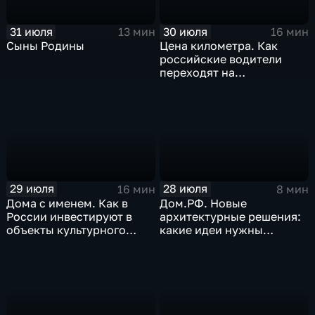
31 июля
30 июля
13 мин
16 мин
Сыны Родины
Цена километра. Как
российские водители
переходят на
альтернативные виды
топлива
29 июля
28 июля
16 мин
8 мин
Дома с именем. Как в
Дом.РФ. Новые
России инвестируют в
архитектурные решения:
объекты культурного
какие идеи нужны
наследия
регионам для развития