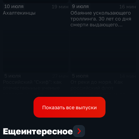
10 июля
9 июля
19 мин
16 мин
Ахалтекинцы
Обаяние ускользающего
троллинга. 30 лет со дня
смерти выдающего
музыканта и деятеля
контркультуры Сергея
Курехина
5 июля
5 июля
27 мин
14 мин
Российский "Скиф": как
От реки до моря. Как
отечественные ученые
российский флот
создают уникальные
обретает второе дыхание
технологии будущего
Показать все выпуски
Еще
интересное