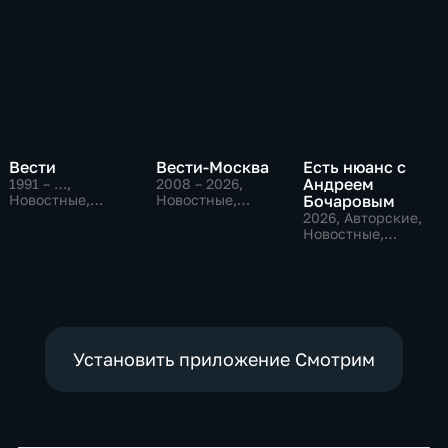
Вести
Вести-Москва
Есть нюанс с
Андреем
1991 – …
,
2008 – 2026
,
Новостные,
Новостные,
Бочаровым
Общественно-
Общественно-
2026
, Авторские,
политические,
политические,
Новостные,
социально-
социально-
общественно-
экономические
экономические
политические
Установить приложение Смотрим