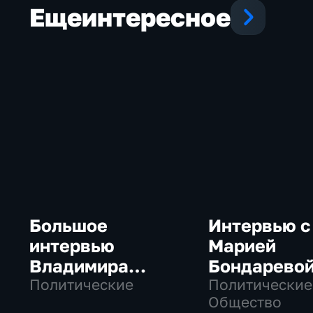
Еще
интересное
Большое
Интервью с
интервью
Марией
Владимира
Бондарево
Путина Сергею
Политические
Политические
Общество
Брилеву