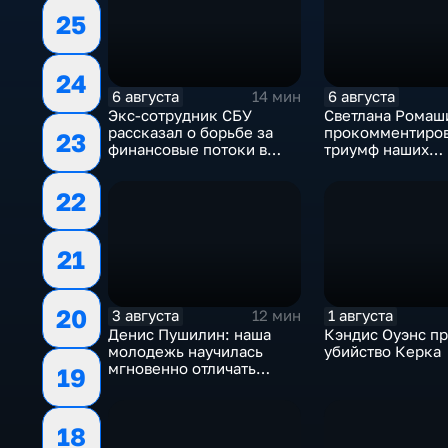
25
24
6 августа
6 августа
14 мин
Экс-сотрудник СБУ
Светлана Ромаш
рассказал о борьбе за
прокомментиро
23
финансовые потоки в
триумф наших
украинском политикуме
спортсменок
22
21
20
3 августа
1 августа
12 мин
Денис Пушилин: наша
Кэндис Оуэнс п
молодежь научилась
убийство Керка
мгновенно отличать
19
правду от лжи
18