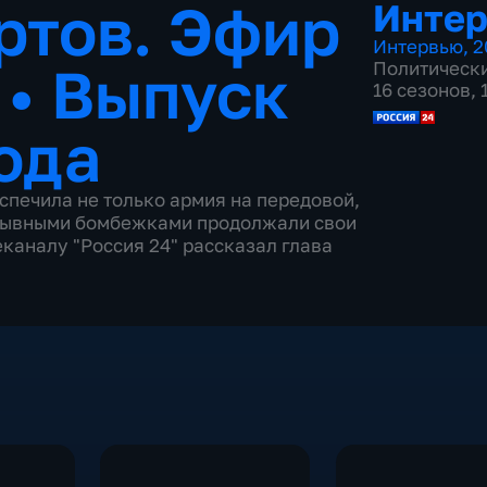
ртов. Эфир
Инте
Интервью
,
2
5
•
Выпуск
Политическ
16 сезонов,
ода
спечила не только армия на передовой,
прерывными бомбежками продолжали свои
еканалу "Россия 24" рассказал глава