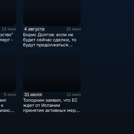
4 августа
13 мин
16 мин
рство"
Борис Долгов: если не
перт -
будет сейчас сделки, то
будут продолжаться
обмены ударами, однако,
ии
масштабного
наступления все-таки не
будет
31 июля
9 мин
11 мин
чил
Топорнин заявил, что ЕС
 к
ждет от Испании
изису в
принятия активных мер
против мигрантов