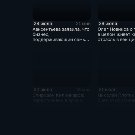
28 июля
28 июля
21 мин
Авксентьева заявила, что
Олег Новиков о 
бизнес,
в целом живет 
поддерживающий семьи,
отрасль в век ц
должен получать
технологий
преференции
22 июля
21 июля
16 мин
Спиридон Килинкаров:
Николай Плотни
перестановки в армии
оценил обстанов
говорят о системном
которая сложила
политическом кризисе на
отношениях ме
Украине
и Ираном