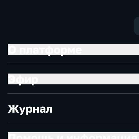
О платформе
Эфир
Журнал
Помощь и информация