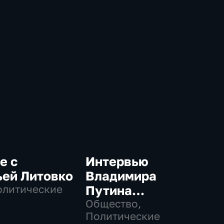
е с
Интервью
ьей Литовко
Владимира
олитические
Путина
телекомпании
Общество,
Политические
NBC