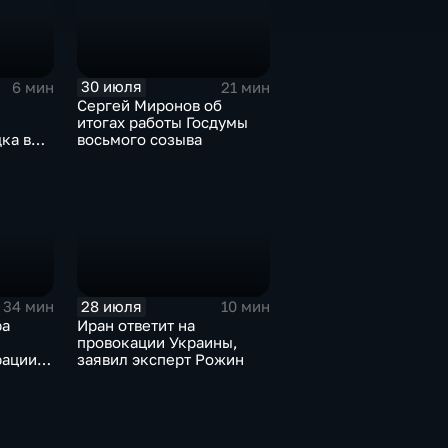
30 июля
6 мин
21 мин
Сергей Миронов об
итогах работы Госдумы
ка в
восьмого созыва
и
28 июля
34 мин
10 мин
ра
Иран ответит на
провокации Украины,
ации,
заявил эксперт Рожин
ного
иная
ова
ектору