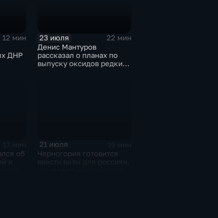
23 июля
12 мин
22 мин
Денис Мантуров
ях ДНР
рассказал о планах по
выпуску оксидов редких
металлов на
Соликамском магниевом
заводе к 2028 году
21 июля
17 мин
19 мин
ался об
Черногория готовится
ий и
ввести визы для россиян,
чению
что может нанести удар
м
по экономике страны