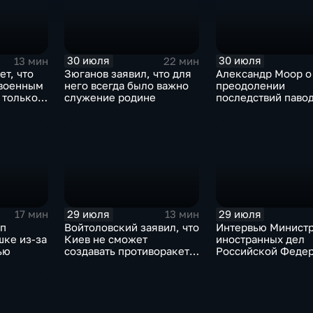
30 июля
30 июля
13 мин
22 мин
ет, что
Зюганов заявил, что для
Александр Моор о
 военным
него всегда было важно
преодолении
 только
служение родине
последствий павод
Тюменской област
29 июля
29 июля
17 мин
13 мин
мп
Войтоловский заявил, что
Интервью Минист
шке из-за
Киев не сможет
иностранных дел
ью
создавать противоракеты
Российской Федер
несколько лет
лидера предвыбор
списка партии «Ед
Россия» С.В.Лавр
генеральному дир
агентства ТАСС