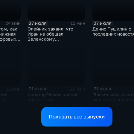
А.О.Кондрашову
27 июля
27 июля
24 мин
15 мин
том, как
Олейник заявил, что
Денис Пушилин о
книжная
Иран не обещал
последних новост
ифровых
Зеленскому
безопасность
21 июля
21 июля
11 мин
20 мин
ков
Сенатор Чижов оценил
Минсельхоз отчит
ку,
перспективы
экспорте удобрен
сь в
урегулирования
планах по обеспе
жду США
конфликтов на Ближнем
аграриев топливо
Востоке и диалог с
Показать все выпуски
Европой