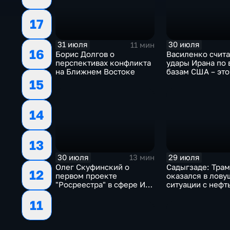
17
31 июля
30 июля
11 мин
16
Борис Долгов о
Василенко счита
перспективах конфликта
удары Ирана по
на Ближнем Востоке
базам США – это
начало
15
14
13
30 июля
29 июля
13 мин
Олег Скуфинский о
Садыгзаде: Тра
12
первом проекте
оказался в лову
"Росреестра" в сфере ИИ
ситуации с нефт
электронном помощнике
11
"Ева"