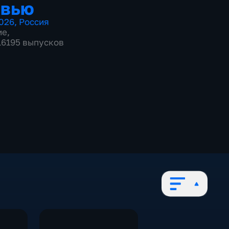
рвью
026
,
Россия
ие
,
 16195 выпусков