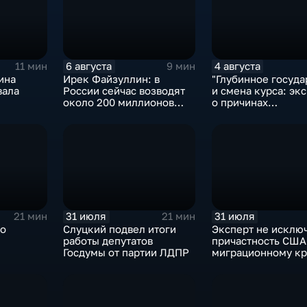
6 августа
4 августа
11 мин
9 мин
ина
Ирек Файзуллин: в
"Глубинное госуда
вала
России сейчас возводят
и смена курса: экс
около 200 миллионов
о причинах
квадратных метров
антироссийской
жилья.
риторики оппозиц
31 июля
31 июля
21 мин
21 мин
ро
Слуцкий подвел итоги
Эксперт не исклю
работы депутатов
причастность США
Госдумы от партии ЛДПР
миграционному кр
Испании