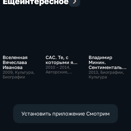
Еще
интересное
Вселенная
САС. Те, с
Владимир
Вячеслава
которыми я...
Минин.
Иванова
Сентиментально
2010 – 2014
,
Авторские,
е путешествие
2009
, Культура,
2013
, Биографии,
Биографии,
Биографии
по моей жизни в
Культура
культура
4-х частях
Установить приложение Смотрим