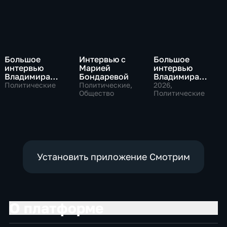
Большое
Интервью с
Большое
интервью
Марией
интервью
Владимира
Бондаревой
Владимира
Путина Сергею
Соловьева
Политические
Политические,
2026
,
Брилеву
Общество
Роджеру
Политические
Кеппелю
Установить приложение Смотрим
О платформе