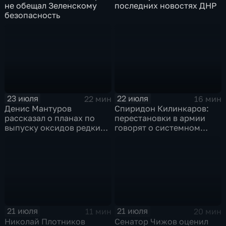
не обещал Зеленскому
последних новостях ДНР
безопасность
23 июля
22 июля
22 мин
16 мин
Денис Мантуров
Спиридон Килинкаров:
рассказал о планах по
перестановки в армии
выпуску оксидов редких
говорят о системном
металлов на
политическом кризисе на
Соликамском магниевом
Украине
заводе к 2028 году
21 июля
21 июля
11 мин
20 мин
Николай Плотников
Сенатор Чижов оценил