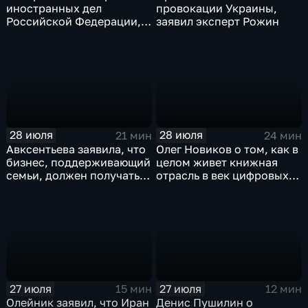
иностранных дел
провокации Украины,
Российской Федерации,
заявил эксперт Рожин
лидера предвыборного
списка партии «Единая
Россия» С.В.Лаврова
генеральному директору
агентства ТАСС
А.О.Кондрашову
28 июля
28 июля
21 мин
24 мин
Авксентьева заявила, что
Олег Новиков о том, как в
бизнес, поддерживающий
целом живет книжная
семьи, должен получать
отрасль в век цифровых
преференции
технологий
27 июля
27 июля
15 мин
12 мин
Олейник заявил, что Иран
Денис Пушилин о