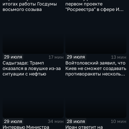
итогах работы Госдумы
первом проекте
восьмого созыва
"Росреестра" в сфере ИИ
электронном помощнике
"Ева"
29 июля
29 июля
17 мин
13 мин
Садыгзаде: Трамп
Войтоловский заявил, что
оказался в ловушке из-за
Киев не сможет создавать
ситуации с нефтью
противоракеты несколько
лет
29 июля
28 июля
34 мин
10 мин
Интервью Министра
Иран ответит на