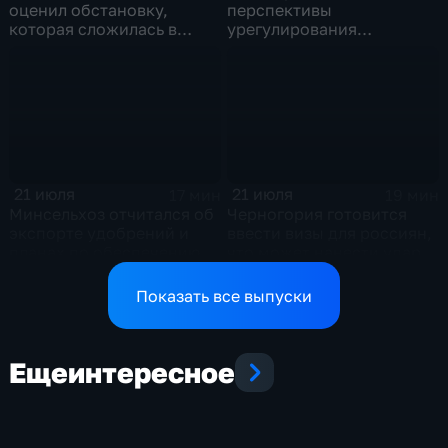
оценил обстановку,
перспективы
которая сложилась в
урегулирования
отношениях между США и
конфликтов на Ближнем
Ираном
Востоке и диалог с
Европой
21 июля
21 июля
17 мин
19 мин
Минсельхоз отчитался об
Черногория готовится
экспорте удобрений и
ввести визы для россиян,
планах по обеспечению
что может нанести удар
аграриев топливом
по экономике страны
Показать все выпуски
Еще
интересное