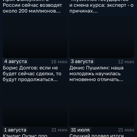
России сейчас возводят
и смена курса: эксперт - о
около 200 миллионов
причинах
квадратных метров
антироссийской
жилья.
риторики оппозиции
4 августа
3 августа
16 мин
12 мин
Борис Долгов: если не
Денис Пушилин: наша
будет сейчас сделки, то
молодежь научилась
будут продолжаться
мгновенно отличать
обмены ударами, однако,
правду от лжи
масштабного
наступления все-таки не
будет
1 августа
31 июля
21 мин
21 мин
Кэндис Оуэнс про
Слуцкий подвел итоги