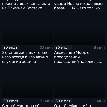
перспективах конфликта
удары Ирана по военным
на Ближнем Востоке
базам США – это только
начало
30 июля
30 июля
22 мин
6 мин
Зюганов заявил, что для
Александр Моор о
него всегда было важно
преодолении
служение родине
последствий паводка в
Тюменской области
30 июля
30 июля
21 мин
13 мин
Сергей Миронов об
Олег Скуфинский о