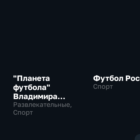
"Планета
Футбол Рос
футбола"
Спорт
Владимира
Стогниенко
Развлекательные,
Спорт