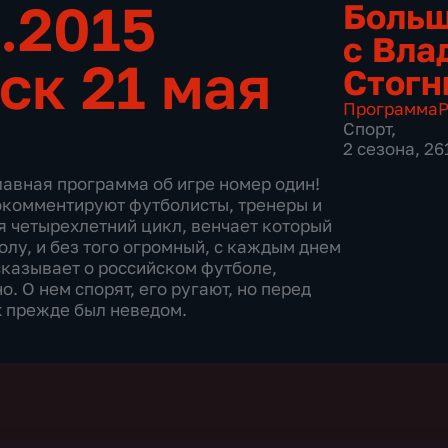
.2015
Больш
с Вла
ск 21 мая
Стогн
Программа
Р
Спорт
,
2 сезона, 26
лавная программа об игре номер один!
окомментируют футболисты, тренеры и
 четырехлетний цикл, венчает который
олу, и без того огромный, с каждым днем
сказывает о российском футболе,
. О нем спорят, его ругают, но перед
х прежде был неведом.