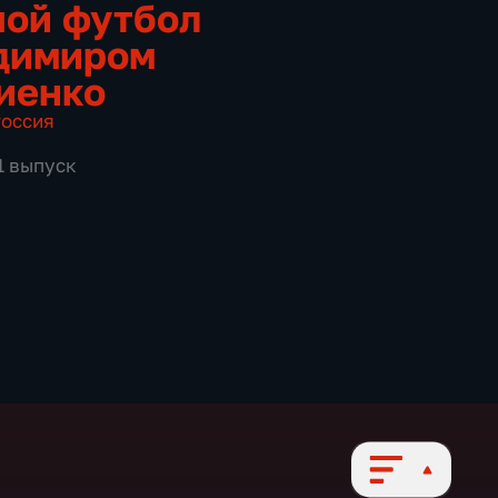
ой футбол
димиром
иенко
оссия
1 выпуск