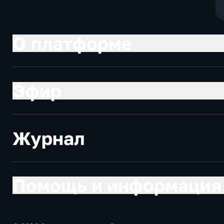
О платформе
Эфир
Журнал
Помощь и информация