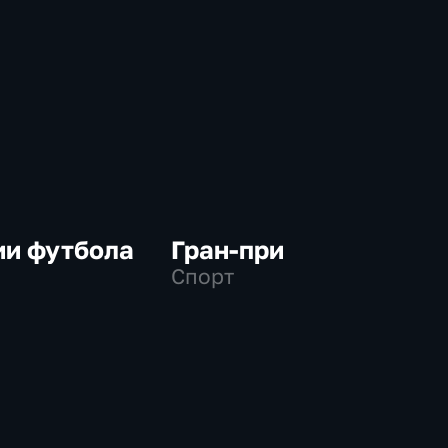
ии футбола
Гран-при
Спорт