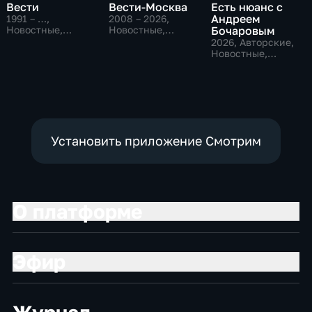
Вести
Вести-Москва
Есть нюанс с
Андреем
1991 – …
,
2008 – 2026
,
Новостные,
Новостные,
Бочаровым
Общественно-
Общественно-
2026
, Авторские,
политические,
политические,
Новостные,
социально-
социально-
общественно-
экономические
экономические
политические
Установить приложение Смотрим
О платформе
Эфир