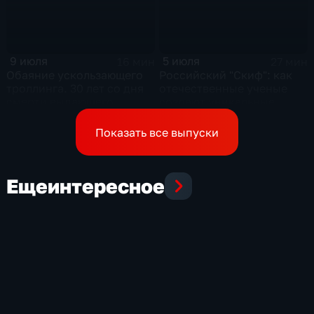
9 июля
5 июля
16 мин
27 мин
Обаяние ускользающего
Российский "Скиф": как
троллинга. 30 лет со дня
отечественные ученые
смерти выдающего
создают уникальные
музыканта и деятеля
технологии будущего
контркультуры Сергея
Показать все выпуски
Курехина
Еще
интересное