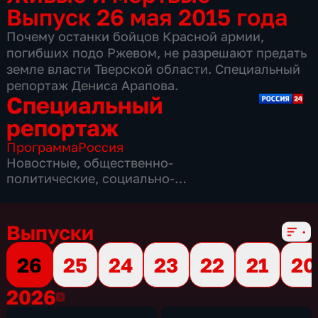
Выпуск 26 мая 2015 года
Почему останки бойцов Красной армии,
погибших подо Ржевом, не разрешают предать
земле власти Тверской области. Специальный
репортаж Дениса Арапова.
Специальный
репортаж
Программа
Россия
Новостные
,
общественно-
политические
,
социально-
экономические
,
16 сезонов, 3862 выпуска
Выпуски
26
25
24
23
22
21
20
2026
2026