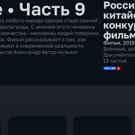
е
•
Часть 9
Росси
китай
из любого народа сделаю стадо свиней",
конку
 пропаганды. С именем этого человека
филь
овечества - миллионы людей поверили,
е. Фильм рассказывает о том, как
Фильм
,
2015
вают в современной реальности.
Военные
,
до
ысов Александр Автор музыки:
Документал
13 частей