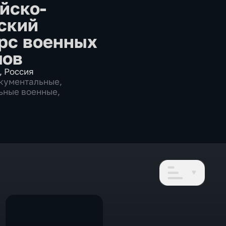
йско-
ский
рс военных
мов
,
Россия
кументальные
,
ьные военные
,