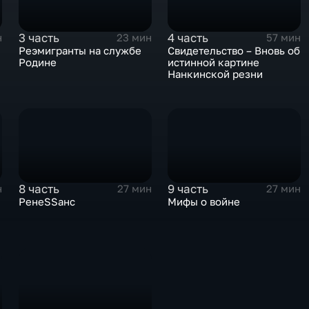
3 часть
4 часть
н
23 мин
57 мин
Реэмигранты на службе
Свидетельство – Вновь об
Родине
истинной картине
Нанкинской резни
8 часть
9 часть
н
27 мин
27 мин
РенеSSанс
Мифы о войне