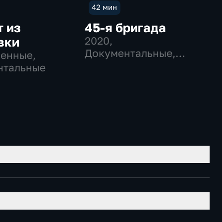
42 мин
 из
45-я бригада
вки
2020
,
Документальные,
оенные,
Военные
нтальные