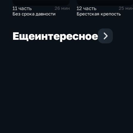
11 часть
12 часть
26 мин
25 ми
Без срока давности
Брестская крепость
Еще
интересное