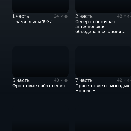
1 часть
2 часть
24 мин
48 ми
Пламя войны 1937
Северо-восточная
антияпонская
объединенная армия
Китая
6 часть
7 часть
48 мин
42 ми
Фронтовые наблюдения
Приветствие от молодых
молодым