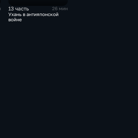
13 часть
н
26 мин
Ухань в антияпонской
войне