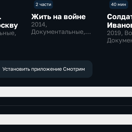
2 части
40 мин
.
Жить на войне
Солдат
оскву
2014
,
Ивано
Документальные,
ьные,
2019
, В
Военные
Докуме
ные
Установить приложение Смотрим