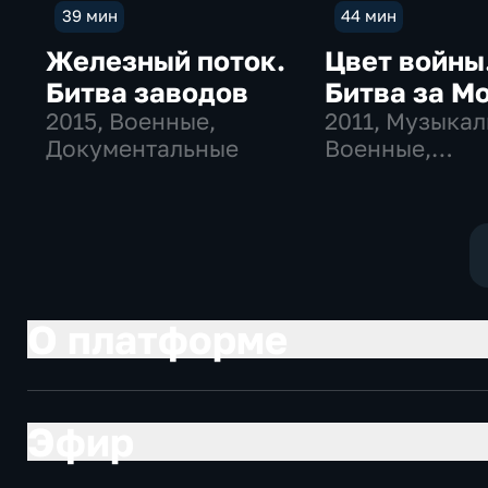
39 мин
44 мин
Железный поток.
Цвет войны
Битва заводов
Битва за М
2015
, Военные,
2011
, Музыкал
Документальные
Военные,
документаль
О платформе
Эфир