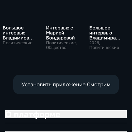
Большое
Интервью с
Большое
интервью
Марией
интервью
Владимира
Бондаревой
Владимира
Путина Сергею
Соловьева
Политические
Политические,
2026
,
Брилеву
Общество
Роджеру
Политические
Кеппелю
Установить приложение Смотрим
О платформе