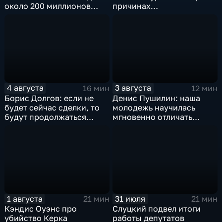
около 200 миллионов
причинах
квадратных метров
антироссийской
жилья.
риторики оппозиции
4 августа
3 августа
16 мин
12 мин
Борис Долгов: если не
Денис Пушилин: наша
будет сейчас сделки, то
молодежь научилась
будут продолжаться
мгновенно отличать
обмены ударами, однако,
правду от лжи
масштабного
наступления все-таки не
будет
1 августа
31 июля
21 мин
21 мин
Кэндис Оуэнс про
Слуцкий подвел итоги
убийство Керка
работы депутатов