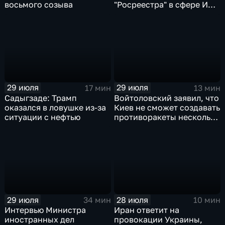
восьмого созыва
"Росреестра" в сфере ИИ
электронном помощнике
"Ева"
29 июля
29 июля
17 мин
13 мин
Садыгзаде: Трамп
Войтоловский заявил, что
оказался в ловушке из-за
Киев не сможет создавать
ситуации с нефтью
противоракеты несколько
лет
29 июля
28 июля
34 мин
10 мин
Интервью Министра
Иран ответит на
иностранных дел
провокации Украины,