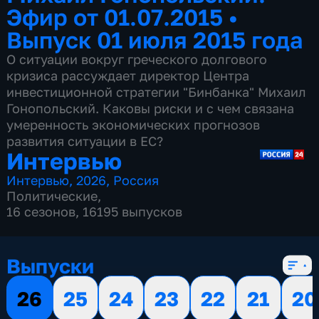
Эфир от 01.07.2015
•
Выпуск 01 июля 2015 года
О ситуации вокруг греческого долгового
кризиса рассуждает директор Центра
инвестиционной стратегии "Бинбанка" Михаил
Гонопольский. Каковы риски и с чем связана
умеренность экономических прогнозов
развития ситуации в ЕС?
Интервью
Интервью
,
2026
,
Россия
Политические
,
16 сезонов, 16195 выпусков
Выпуски
26
25
24
23
22
21
20