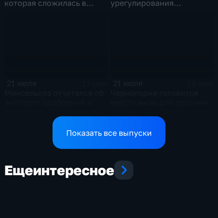
которая сложилась в
урегулирования
отношениях между США и
конфликтов на Ближнем
Ираном
Востоке и диалог с
Европой
21 июля
21 июля
17 мин
19 мин
Минсельхоз отчитался об
Черногория готовится
экспорте удобрений и
ввести визы для россиян,
планах по обеспечению
что может нанести удар
аграриев топливом
по экономике страны
Показать все выпуски
Еще
интересное