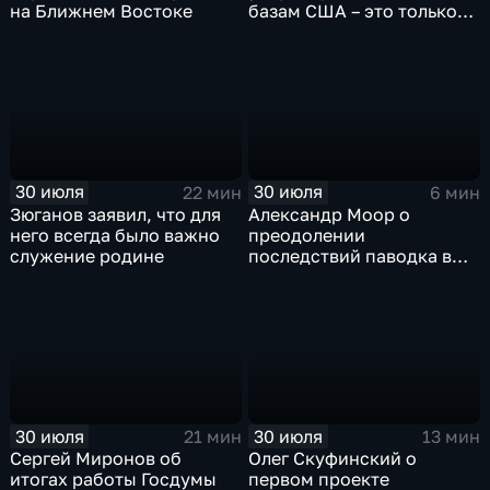
на Ближнем Востоке
базам США – это только
начало
30 июля
30 июля
22 мин
6 мин
Зюганов заявил, что для
Александр Моор о
него всегда было важно
преодолении
служение родине
последствий паводка в
Тюменской области
30 июля
30 июля
21 мин
13 мин
Сергей Миронов об
Олег Скуфинский о
итогах работы Госдумы
первом проекте