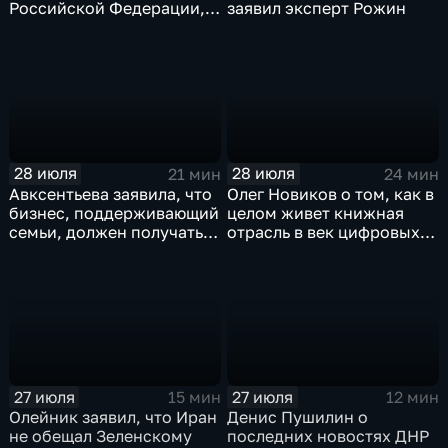
Российской Федерации,
заявил эксперт Рожин
лидера предвыборного
списка партии «Единая
Россия» С.В.Лаврова
генеральному директору
агентства ТАСС
А.О.Кондрашову
28 июля
28 июля
21 мин
24 мин
Авксентьева заявила, что
Олег Новиков о том, как в
бизнес, поддерживающий
целом живет книжная
семьи, должен получать
отрасль в век цифровых
преференции
технологий
27 июля
27 июля
15 мин
12 мин
Олейник заявил, что Иран
Денис Пушилин о
не обещал Зеленскому
последних новостях ДНР