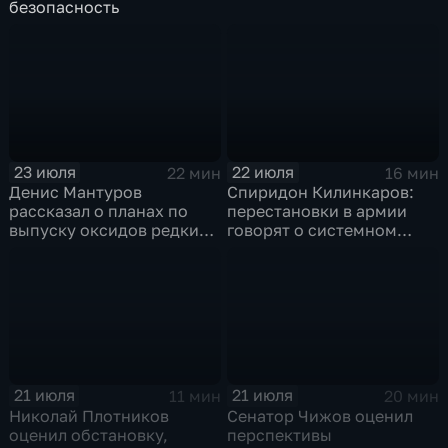
безопасность
23 июля
22 июля
22 мин
16 мин
Денис Мантуров
Спиридон Килинкаров:
рассказал о планах по
перестановки в армии
выпуску оксидов редких
говорят о системном
металлов на
политическом кризисе на
Соликамском магниевом
Украине
заводе к 2028 году
21 июля
21 июля
11 мин
20 мин
Николай Плотников
Сенатор Чижов оценил
оценил обстановку,
перспективы