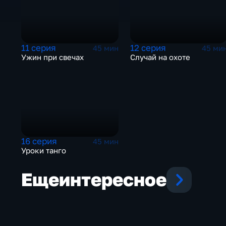
11 серия
12 серия
45 мин
45 ми
Ужин при свечах
Случай на охоте
16 серия
45 мин
Уроки танго
Еще
интересное