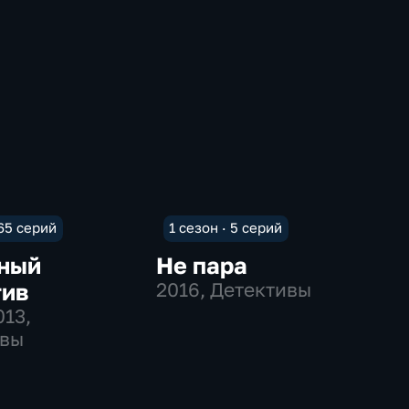
 65 серий
1 сезон · 5 серий
ный
Не пара
тив
2016
, Детективы
013
,
ивы