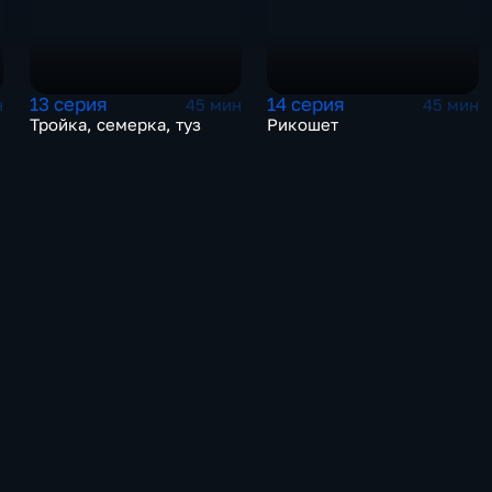
13 серия
14 серия
н
45 мин
45 мин
Тройка, семерка, туз
Рикошет