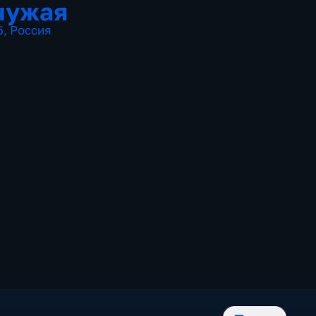
чужая
5
,
Россия