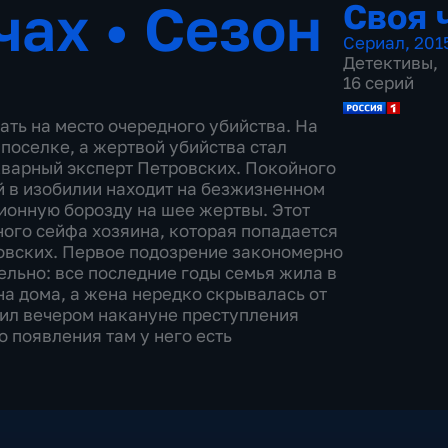
ечах
•
Сезон
Своя 
Сериал
,
201
Детективы
,
16 серий
ть на место очередного убийства. На
поселке, а жертвой убийства стал
кварный эксперт Петровских. Покойного
й в изобилии находит на безжизненном
ионную борозду на шее жертвы. Этот
ного сейфа хозяина, которая попадается
овских. Первое подозрение закономерно
ельно: все последние годы семья жила в
на дома, а жена нередко скрывалась от
аил вечером накануне преступления
о появления там у него есть