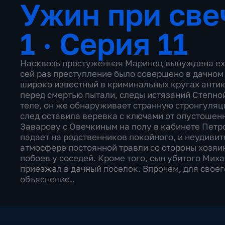
Ужин при св
1 · Серия 11
Насквозь простуженная Маринец вынуждена еха
сей раз преступление было совершено в дачном 
широко известный в криминальных кругах анти
перед смертью пытали, следы истязаний Степно
теле, он же обнаруживает странную стронгуляц
след оставила веревка с ключами от опустошен
Заварову с Овечкиным на полу в кабинете Петр
падает на родственников покойного, и неудивит
атмосфере постоянной травли со стороны хозяи
побоев у соседей. Кроме того, сын убитого Мих
приезжал в дачный поселок. Впрочем, для своег
объяснение..