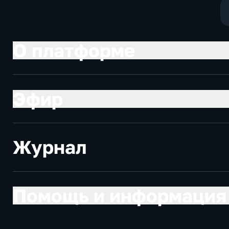
О платформе
Эфир
Журнал
Помощь и информация