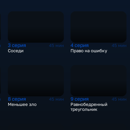
3 серия
4 серия
н
45 мин
45 мин
Соседи
Право на ошибку
8 серия
9 серия
н
45 мин
45 мин
Меньшее зло
Равнобедренный
треугольник