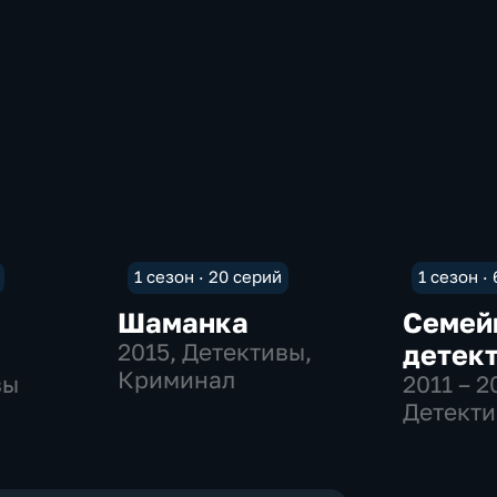
1 сезон · 20 серий
1 сезон ·
Шаманка
Семей
2015
, Детективы,
детек
Криминал
вы
2011 – 2
Детект