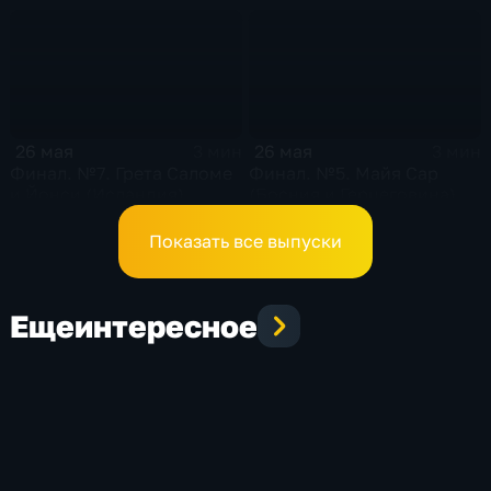
26 мая
26 мая
3 мин
3 мин
Финал. №7. Грета Саломе
Финал. №5. Майя Сар
и Йонси (Исландия)
(Босния и Герцеговина)
Показать все выпуски
Еще
интересное