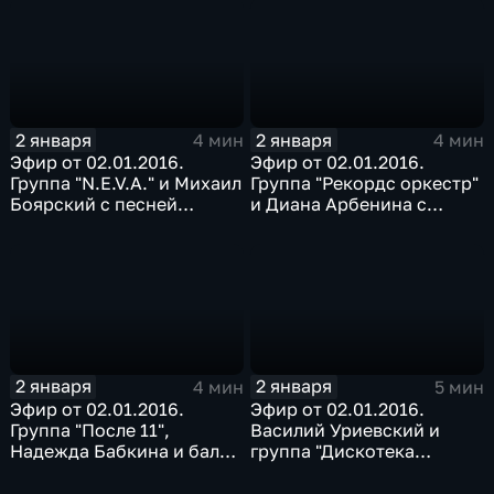
2 января
2 января
4 мин
4 мин
Эфир от 02.01.2016.
Эфир от 02.01.2016.
Группа "N.E.V.A." и Михаил
Группа "Рекордс оркестр"
Боярский с песней
и Диана Арбенина с
"Последний час декабря"
песней "Лада-седан"
2 января
2 января
4 мин
5 мин
Эфир от 02.01.2016.
Эфир от 02.01.2016.
Группа "После 11",
Василий Уриевский и
Надежда Бабкина и балет
группа "Дискотека
"Русская песня" с песней
авария" с песней
"Роза"
"Новогодняя"