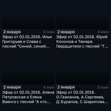
2 января
2 января
4 мин
4 мин
Эфир от 02.01.2016. Илья
Эфир от 02.01.2016. Юрий
Григорьев и Слава с
Кононов и Тамара
песней "Синий, синий
Гвердцители с песней "Ты
иней"
моя нежность"
2 января
2 января
4 мин
5 мин
Эфир от 02.01.2016. Алена
Эфир от 02.01.2016.
Петровская и Елена
О.Газманов, А.Сергеева,
Ваенга с песней "А кто
Д.Буранов, С.Шарипова,
двору, кто двору"
гр. "LGBOYS" с песней
"Дождись"