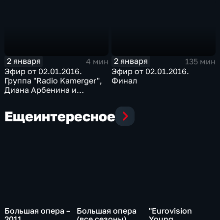
2 января
2 января
4 мин
135 мин
Эфир от 02.01.2016.
Эфир от 02.01.2016.
Группа "Radio Kamerger",
Финал
Диана Арбенина и
Валерий Пресняков с
песней "Моя бабушка
Еще
интересное
курит трубку"
Большая опера –
Большая опера
"Eurovision
2011
(все сезоны)
Young