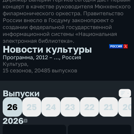
концерт в качестве руководителя Мюнхенского
филармонического оркестра. Правительство
России внесло в Госдуму законопроект о
создании федеральной государственной
информационной системы «Национальная
электронная библиотека».
Новости культуры
Программа
,
2012 – …
,
Россия
Культура
,
15 сезонов, 20485 выпусков
Выпуски
26
25
24
23
22
21
20
2026
2026