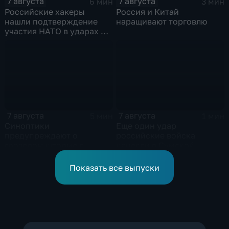
7 августа
7 августа
6 мин
3 мин
Российские хакеры
Россия и Китай
нашли подтверждение
наращивают торговлю
участия НАТО в ударах по
России
7 августа
7 августа
5 мин
1 мин
Синоптики
Еще один удар
предупреждают о
российские войска
грозовом шторме в
нанесли в Сумской
Центральной России
области
Показать все выпуски