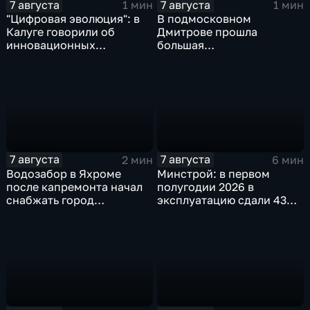
7 августа
7 августа
1 мин
1 мин
"Цифровая эволюция": в
В подмосковном
Калуге говорили об
Дмитрове прошла
инновационных
большая
IT‑проектах
агропромышленная
выставка
7 августа
7 августа
2 мин
6 мин
Водозабор в Яхроме
Минстрой: в первом
после капремонта начал
полугодии 2026 в
снабжать город
эксплуатацию сдали 43
качественной водой
миллиона "квадратов"