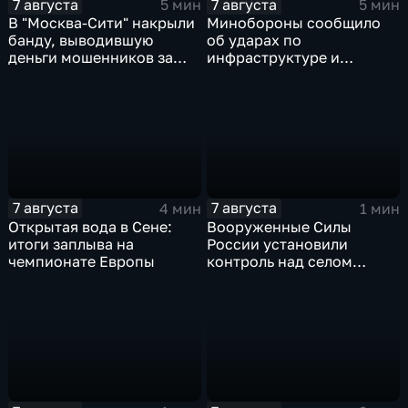
7 августа
7 августа
5 мин
5 мин
В "Москва‑Сити" накрыли
Минобороны сообщило
банду, выводившую
об ударах по
деньги мошенников за
инфраструктуре и
рубеж
военной технике ВСУ
7 августа
7 августа
4 мин
1 мин
Открытая вода в Сене:
Вооруженные Силы
итоги заплыва на
России установили
чемпионате Европы
контроль над селом
Анискино в Харьковской
области