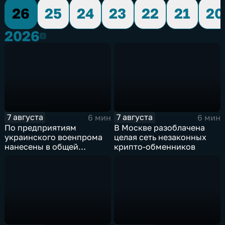
26
25
24
23
22
21
20
2026
2026
7 августа
7 августа
6 мин
6 мин
По предприятиям
В Москве разоблачена
украинского военпрома
целая сеть незаконных
нанесены в общей
крипто-обменников
сложности более 10-ти
массированных и
групповых ударов