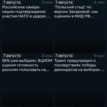
7 августа
7 августа
5 мин
4 мин
Российские хакеры
"Польский стыд" по
нашли подтверждение
версии Захаровой: как
участия НАТО в ударах по
оценили в МИД РФ
России
скандальную речь
Навроцкого
7 августа
7 августа
8 мин
5 мин
56% уже выбрали: ВЦИОМ
Трамп предупредил о
оценил готовность
последствиях победы
россиян голосовать на
демократов на выборах в
выборах в Госдуму
Сенат.