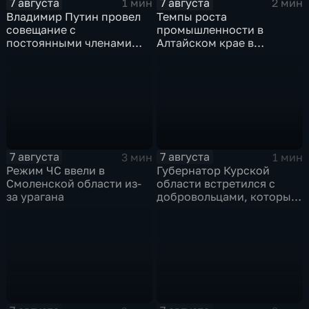
7 августа
7 августа
1 мин
2 мин
Владимир Путин провел
Темпы роста
совещание с
промышленности в
постоянными членами
Алтайском крае в
Совета безопасности
нынешнем году уже выше
России
среднего
7 августа
7 августа
3 мин
1 мин
Режим ЧС ввели в
Губернатор Курской
Смоленской области из-
области встретился с
за урагана
добровольцами, которые
помогали пострадавшим
от вторжения ВСУ
жителям приграничья