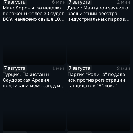
7 августа
7 августа
6 мин
2 мин
Минобороны: за неделю
Денис Мантуров заявил о
поражены более 30 судов
расширении реестра
ВСУ, нанесено свыше 10
индустриальных парков в
ударов по ключевым
Ярославской области
объектам
7 августа
7 августа
1 мин
2 мин
Турция, Пакистан и
Партия "Родина" подала
Саудовская Аравия
иск против регистрации
подписали меморандум о
кандидатов "Яблока"
коллективной обороне