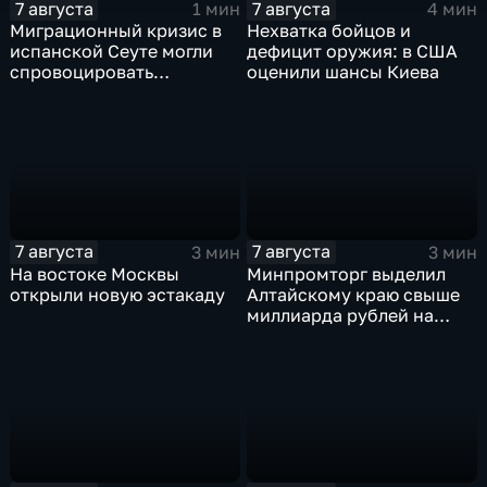
7 августа
7 августа
1 мин
4 мин
Миграционный кризис в
Нехватка бойцов и
испанской Сеуте могли
дефицит оружия: в США
спровоцировать
оценили шансы Киева
спецслужбы Израиля
7 августа
7 августа
3 мин
3 мин
На востоке Москвы
Минпромторг выделил
открыли новую эстакаду
Алтайскому краю свыше
миллиарда рублей на
промразвитие