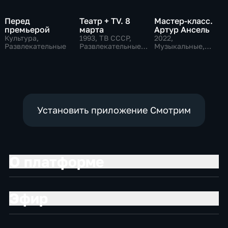
Перед
Театр + TV. 8
Мастер-класс.
премьерой
марта
Артур Ансель
Культура,
1993
, ТВ СССР,
2022
,
Развлекательные
Развлекательные,
Музыкальные,
общество
Образовательные,
развлекательные
Установить приложение Смотрим
О платформе
Эфир