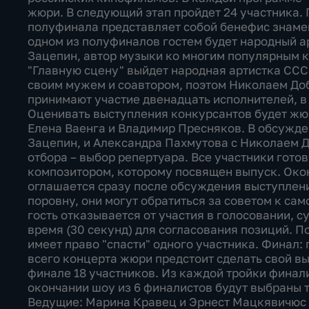
жюри. В следующий этап пройдет 24 участника.
полуфинала представляет собой бенефис знамен
одном из полуфиналов гостем будет народный 
Зацепин, автор музыки ко многим популярным к
"Главную сцену" выйдет народная артистка СС
своим мужем и соавтором, поэтом Николаем Д
принимают участие двенадцать исполнителей, в
Оценивать выступления конкурсантов будет жюр
Елена Ваенга и Владимир Пресняков. В обсужде
Зацепин, и Александра Пахмутова с Николаем 
отбора – выбор репертуара. Все участники готов
композитором, которому посвящен выпуск. Окон
оглашается сразу после обсуждения выступлени
поровну, они могут обратиться за советом к са
гость отказывается от участия в голосовании, 
время (30 секунд) для согласования позиций. 
имеет право "спасти" одного участника. Финал:
всего концерта жюри предстоит сделать свой вы
финале 18 участников. Из каждой тройки финал
окончании шоу из 6 финалистов будут выбраны те
Ведущие: Марина Кравец и Эрнест Мацкявичюс