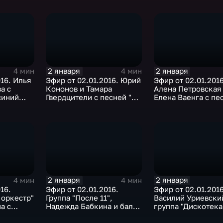
"
2 января
2 января
4 мин
4 мин
016. Илья
Эфир от 02.01.2016. Юрий
Эфир от 02.01.2016
а с
Кононов и Тамара
Алена Петровская
синий
Гвердцители с песней "Ты
Елена Ваенга с пе
моя нежность"
кто двору, кто дво
2 января
2 января
4 мин
4 мин
16.
Эфир от 02.01.2016.
Эфир от 02.01.2016
 оркестр"
Группа "После 11",
Василий Уриевски
а с
Надежда Бабкина и балет
группа "Дискотека
дан"
"Русская песня" с песней
авария" с песней