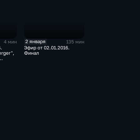
2 января
4 мин
135 мин
.
Эфир от 02.01.2016.
rger",
Финал
в с
шка