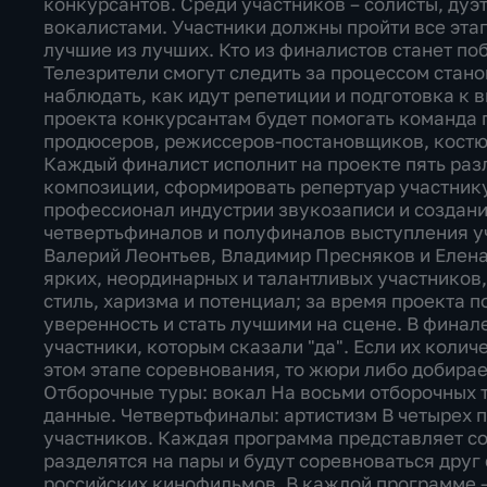
конкурсантов. Среди участников – солисты, дуэ
вокалистами. Участники должны пройти все эта
лучшие из лучших. Кто из финалистов станет по
Телезрители смогут следить за процессом стано
наблюдать, как идут репетиции и подготовка к 
проекта конкурсантам будет помогать команда 
продюсеров, режиссеров-постановщиков, костю
Каждый финалист исполнит на проекте пять раз
композиции, сформировать репертуар участник
профессионал индустрии звукозаписи и создан
четвертьфиналов и полуфиналов выступления у
Валерий Леонтьев, Владимир Пресняков и Елена
ярких, неординарных и талантливых участников,
стиль, харизма и потенциал; за время проекта 
уверенность и стать лучшими на сцене. В финал
участники, которым сказали "да". Если их колич
этом этапе соревнования, то жюри либо добирае
Отборочные туры: вокал На восьми отборочных 
данные. Четвертьфиналы: артистизм В четырех 
участников. Каждая программа представляет со
разделятся на пары и будут соревноваться друг 
российских кинофильмов. В каждой программе –