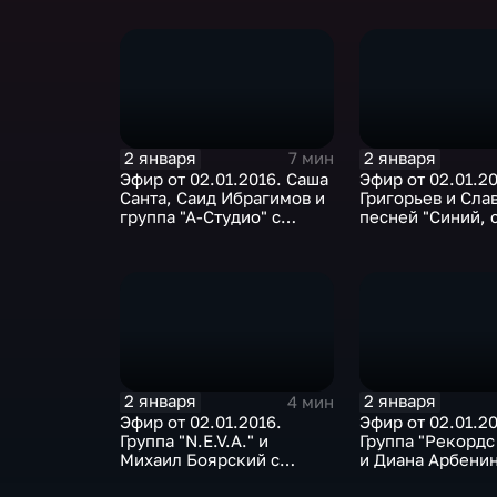
подружке вашей
2 января
2 января
7 мин
Эфир от 02.01.2016. Саша
Эфир от 02.01.2
Санта, Саид Ибрагимов и
Григорьев и Слав
группа "А-Студио" с
песней "Синий, 
песней "Опять метель"
иней"
2 января
2 января
4 мин
Эфир от 02.01.2016.
Эфир от 02.01.20
Группа "N.E.V.A." и
Группа "Рекордс
Михаил Боярский с
и Диана Арбенин
песней "Последний час
песней "Лада-се