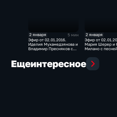
декабря"
2 января
2 января
5 мин
Эфир от 02.01.2016.
Эфир от 02.01.20
Иделия Мухамедзянова и
Мария Шерер и 
Владимир Пресняков с
Милано с песней
песней "Белый снег"
Новым годом, к
Еще
интересное