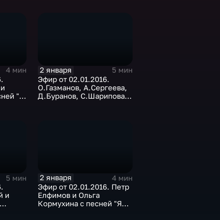
2 января
4 мин
5 мин
.
Эфир от 02.01.2016.
 и
О.Газманов, А.Сергеева,
сней "А
Д.Буранов, С.Шарипова,
ру"
гр. "LGBOYS" с песней
"Дождись"
2 января
5 мин
4 мин
.
Эфир от 02.01.2016. Петр
й и
Елфимов и Ольга
Кормухина с песней "Я
падаю в небо"