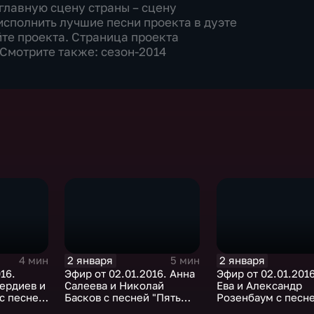
 главную сцену страны – сцену
исполнить лучшие песни проекта в дуэте
йте проекта. Страница проекта
Смотрите также: сезон-2014
2 января
2 января
4 мин
5 мин
16.
Эфир от 02.01.2016. Анна
Эфир от 02.01.201
ердиев и
Салеева и Николай
Ева и Александр
с песней
Басков с песней "Пять
Розенбаум с песне
ки
минут"