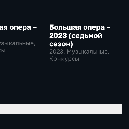
я опера –
Большая опера –
2023 (седьмой
узыкальные,
сезон)
сы
2023
, Музыкальные,
Конкурсы