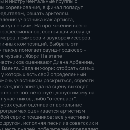
ты и инструментальные группы с
пы соревнования, в финал попадут
бедителем, решать зрителям.
вления участника как артиста,
выступлениям. На протяжении всего
профессионалов, состоящая из саунд-
меров, гримеров и звукорежиссеров.
личных композиций. Выбрать эти
у также помогает саунд-продюсер –
ия музыки. Жюри На этапе
частников оценивают Диана Арбенина,
 Ваенга. Задачи жюри: отобрать самых
 у которых есть свой определенный
помочь участникам раскрыться, обрести
е каждого эпизода на сцену выходят
ество не соответствует допустимому на
т участников, либо "отсеивает".
турах судьи оценивают вокальные
программах оценивается артистизм
бой серию поединков: все участники
с другом, исполняя песни из советских и
 шесть дуэлей, победителей определяет