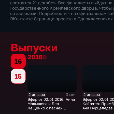
состоятся 21 декабря. Все финалисты выйдут на
Государственного Кремлевского дворца, чтобы 
со звездами! Подробности – на официальном са
ВКонтакте Страница проекта в Одноклассниках 
Выпуски
2016
2016
16
15
2 января
2 января
3 мин
Эфир от 02.01.2016. Анна
Эфир от 02.01.20
Малышева и Лев
Кайратен Примб
Лещенко с песней
Ачи Пурцеладзе 
"Белый снег"
"Скажите девуш