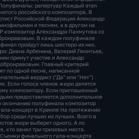
 Полуфиналы: репертуар Каждый этап
итого российского композитора. В
артист Российской Федерации Александр
инофильмам и песням, а в другом на
СР композитор Александра Пахмутова со
обронравовым. В каждом полуфинале
 финал пройдут лишь шестеро из них.
и: Диана Арбенина, Валерий Леонтьев,
нии примут участие и Александр
Добронравовым. Главный критерий
ят по одной песне, написанной
чательный вердикт ("Да" или "Нет")
я. Если голоса членов жюри делятся
мому композитору. Если приглашенный
судьям предоставляется дополнительное
По окончанию полуфинала композитор
 гала-концерт в Кремле На протяжении
бор среди лучших из лучших. Всего в
истов жюри выберет одного. А по
, кто занял три призовых места.
 Съемки финального гала-концерта