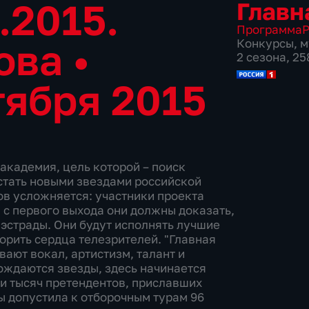
.2015.
Главн
Программа
Р
ова
•
Конкурсы
,
м
2 сезона, 2
тября 2015
академия, цель которой – поиск
стать новыми звездами российской
ов усложняется: участники проекта
, с первого выхода они должны доказать,
 эстрады. Они будут исполнять лучшие
корить сердца телезрителей. "Главная
вают вокал, артистизм, талант и
рождаются звезды, здесь начинается
 и тысяч претендентов, приславших
ы допустила к отборочным турам 96