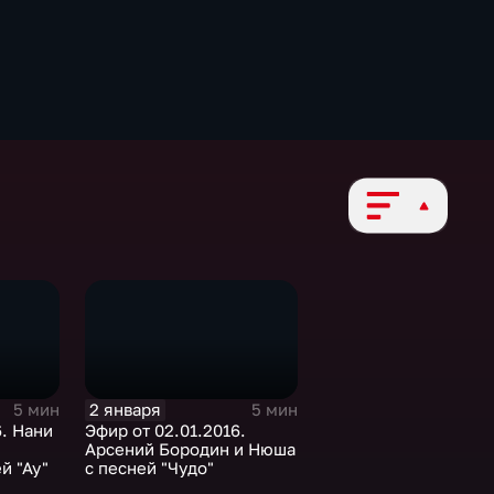
2 января
5 мин
5 мин
6. Нани
Эфир от 02.01.2016.
Арсений Бородин и Нюша
й "Ау"
с песней "Чудо"