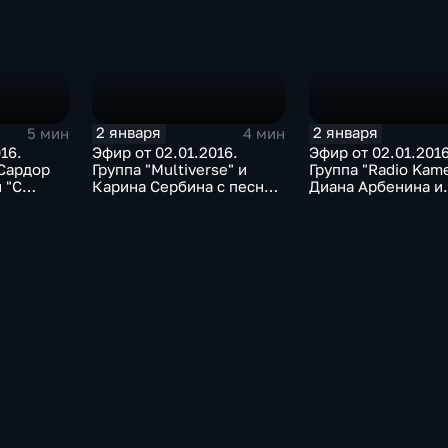
"Роза"
"Новогодняя"
2 января
2 января
5 мин
4 мин
16.
Эфир от 02.01.2016.
Эфир от 02.01.2016
Сардор
Группа "Multiverse" и
Группа "Radio Kame
 "С
Карина Сербина с песней
Диана Арбенина и
рошка"
"Ты моя мелодия"
Валерий Пресняко
песней "Моя бабу
курит трубку"