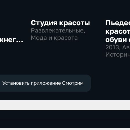
Студия красоты
Пьеде
Развлекательные,
красот
Мода и красота
жнего
обуви 
енатой
Литви
2013
, А
Историч
й
 мода и
красота
Установить приложение Смотрим