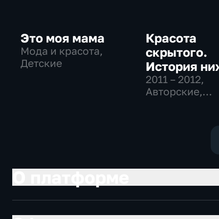
Это моя мама
Красота
Мода и красота,
скрытого.
Детские
История ни
платья с Р
2011 – 2012
,
Авторские,
Литвиново
Исторические,
красота
О платформе