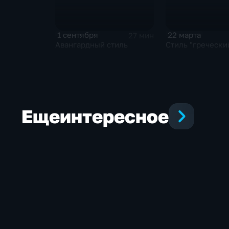
1 сентября
22 марта
27 мин
Авангардный стиль
Стиль "гречески
Еще
интересное