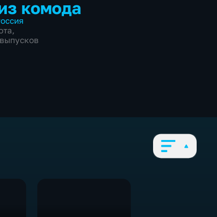
из комода
оссия
ота
,
7 выпусков