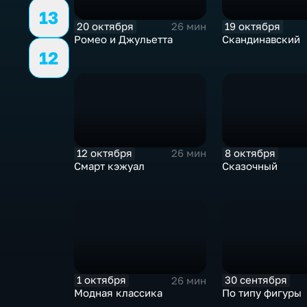
13
20 октября
19 октября
26 мин
Ромео и Джульетта
Скандинавский
12
12 октября
8 октября
26 мин
Смарт кэжуал
Сказочный
1 октября
30 сентября
26 мин
Модная классика
По типу фигуры