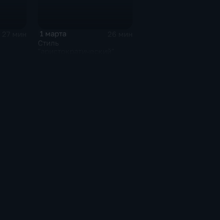
1 марта
27 мин
26 мин
Стиль
"аристократический"