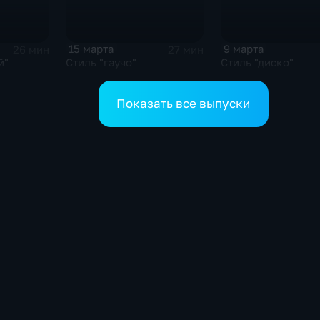
15 марта
9 марта
26 мин
27 мин
й"
Стиль "гаучо"
Стиль "диско"
Показать все выпуски