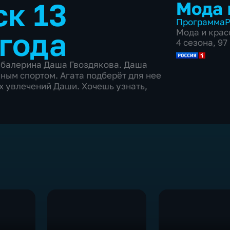
к 13
Мода 
Программа
Р
 года
Мода и крас
4 сезона, 9
 балерина Даша Гвоздякова. Даша
ным спортом. Агата подберёт для нее
ех увлечений Даши. Хочешь узнать,