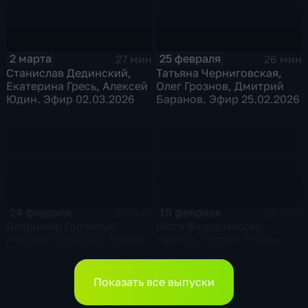
2 марта
25 февраля
27 мин
26 мин
Станислав Дединский,
Татьяна Черниговская,
Екатерина Гресь, Алексей
Олег Грознов, Дмитрий
Юдин. Эфир 02.03.2026
Баранов. Эфир 25.02.2026
24 февраля
18 февраля
26 мин
27 мин
Владимир Горайчук,
Нюта Федермессер,
Максим Кронгауз, Вадим
Никита Петров, Роман
Мамонтов. Эфир
Бузунов. Эфир 18.02.2026
24.02.2026
Показать все выпуски