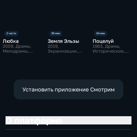
Любка
Земля Эльзы
Поцелуй
2009
, Драмы,
2019
,
1983
, Драмы,
Мелодрамы,
Экранизации,
Исторические,
экранизации
Драмы, мелодрамы
экранизации
Установить приложение Смотрим
О платформе