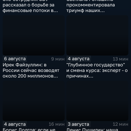
рассказал о борьбе за
прокомментировала
финансовые потоки в
триумф наших
украинском политикуме
спортсменок
6 августа
4 августа
9 мин
13 мин
Ирек Файзуллин: в
"Глубинное государство"
России сейчас возводят
и смена курса: эксперт - о
около 200 миллионов
причинах
квадратных метров
антироссийской
жилья.
риторики оппозиции
4 августа
3 августа
16 мин
12 мин
Борис Долгов: если не
Денис Пушилин: наша