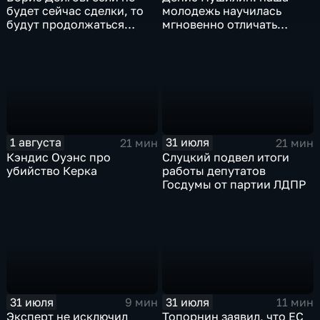
будет сейчас сделки, то
молодежь научилась
будут продолжаться
мгновенно отличать
обмены ударами, однако,
правду от лжи
масштабного
наступления все-таки не
будет
1 августа
31 июля
21 мин
21 мин
Кэндис Оуэнс про
Слуцкий подвел итоги
убийство Керка
работы депутатов
Госдумы от партии ЛДПР
31 июля
31 июля
9 мин
11 мин
Эксперт не исключил
Топорнин заявил, что ЕС