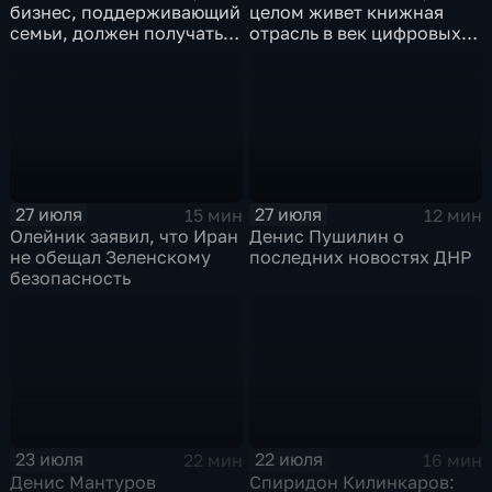
бизнес, поддерживающий
целом живет книжная
семьи, должен получать
отрасль в век цифровых
преференции
технологий
27 июля
27 июля
15 мин
12 мин
Олейник заявил, что Иран
Денис Пушилин о
не обещал Зеленскому
последних новостях ДНР
безопасность
23 июля
22 июля
22 мин
16 мин
Денис Мантуров
Спиридон Килинкаров: