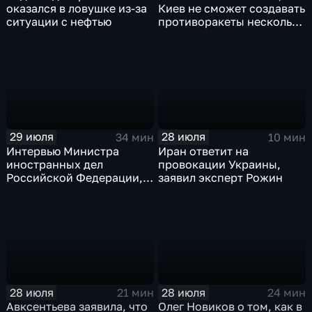
оказался в ловушке из-за
Киев не сможет создавать
ситуации с нефтью
противоракеты несколько
лет
29 июля
28 июля
34 мин
10 мин
Интервью Министра
Иран ответит на
иностранных дел
провокации Украины,
Российской Федерации,
заявил эксперт Рожин
лидера предвыборного
списка партии «Единая
Россия» С.В.Лаврова
генеральному директору
агентства ТАСС
А.О.Кондрашову
28 июля
28 июля
21 мин
24 мин
Авксентьева заявила, что
Олег Новиков о том, как в