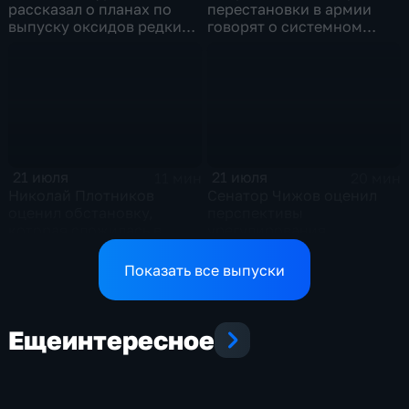
рассказал о планах по
перестановки в армии
выпуску оксидов редких
говорят о системном
металлов на
политическом кризисе на
Соликамском магниевом
Украине
заводе к 2028 году
21 июля
21 июля
11 мин
20 мин
Николай Плотников
Сенатор Чижов оценил
оценил обстановку,
перспективы
которая сложилась в
урегулирования
отношениях между США и
конфликтов на Ближнем
Ираном
Востоке и диалог с
Показать все выпуски
Европой
Еще
интересное