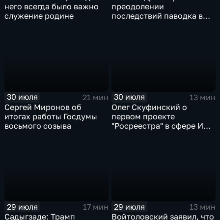
него всегда было важно
преодолении
служение родине
последствий паводка в
Тюменской области
30 июля
30 июля
21 мин
13 мин
Сергей Миронов об
Олег Скуфинский о
итогах работы Госдумы
первом проекте
восьмого созыва
"Росреестра" в сфере ИИ
электронном помощнике
"Ева"
29 июля
29 июля
17 мин
13 мин
Садыгзаде: Трамп
Войтоловский заявил, что