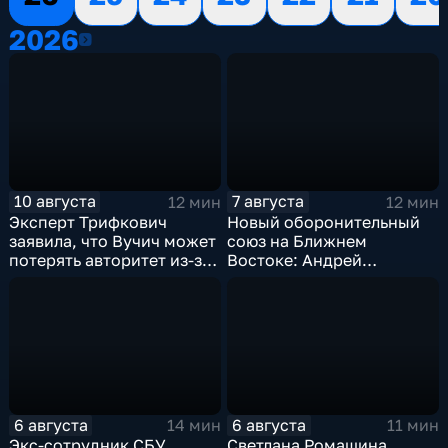
2026
2026
10 августа
7 августа
12 мин
12 мин
Эксперт Трифкович
Новый оборонительный
заявила, что Вучич может
союз на Ближнем
потерять авторитет из-за
Востоке: Андрей
Зеленского
Бакланов комментирует
мотивы и риски
соглашения
6 августа
6 августа
14 мин
11 мин
Экс-сотрудник СБУ
Светлана Ромашина