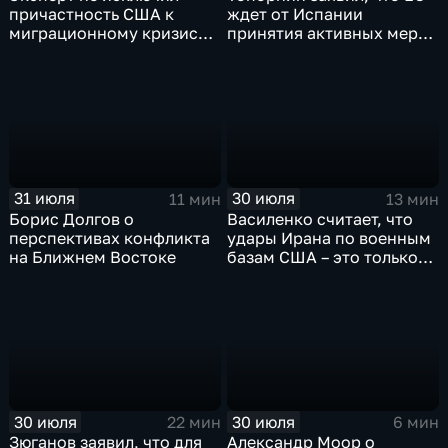
причастность США к
ждет от Испании
миграционному кризису в
принятия активных мер
Испании
против мигрантов
31 июля
30 июля
11 мин
13 мин
Борис Долгов о
Василенко считает, что
перспективах конфликта
удары Ирана по военным
на Ближнем Востоке
базам США – это только
начало
30 июля
30 июля
22 мин
6 мин
Зюганов заявил, что для
Александр Моор о