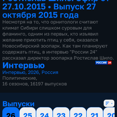
27.10.2015
•
Выпуск 27
октября 2015 года
Несмотря на то, что орнитологи считают
климат Сибири слишком суровым для
фламинго, одним из первых, кто изъявил
желание приютить птиц у себя, оказался
Новосибирский зоопарк. Как там планируют
содержать птиц, в интервью "России 24"
рассказал директор зоопарка Ростислав Шило.
Интервью
Интервью
,
2026
,
Россия
Политические
,
16 сезонов, 16197 выпусков
Выпуски
26
25
24
23
22
21
20