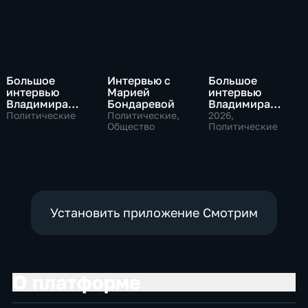
Большое
Интервью с
Большое
интервью
Марией
интервью
Владимира
Бондаревой
Владимира
Путина Сергею
Соловьева
Политические
Политические,
2026
,
Брилеву
Общество
Роджеру
Политические
Кеппелю
Установить приложение Смотрим
О платформе