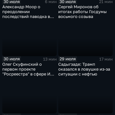
30 июля
30 июля
6 мин
21 мин
Александр Моор о
Сергей Миронов об
преодолении
итогах работы Госдумы
последствий паводка в
восьмого созыва
Тюменской области
30 июля
29 июля
13 мин
17 мин
Олег Скуфинский о
Садыгзаде: Трамп
первом проекте
оказался в ловушке из-за
"Росреестра" в сфере ИИ
ситуации с нефтью
электронном помощнике
"Ева"