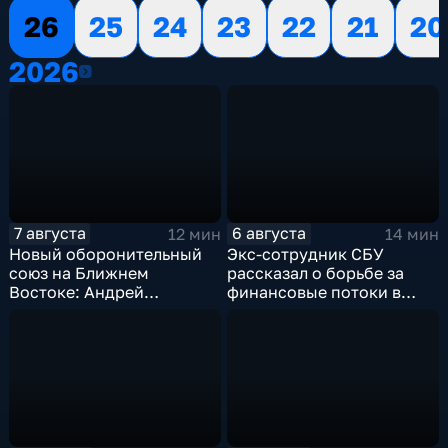
26
25
24
23
22
21
20
2026
2026
7 августа
6 августа
12 мин
14 мин
Новый оборонительный
Экс-сотрудник СБУ
союз на Ближнем
рассказал о борьбе за
Востоке: Андрей
финансовые потоки в
Бакланов комментирует
украинском политикуме
мотивы и риски
соглашения