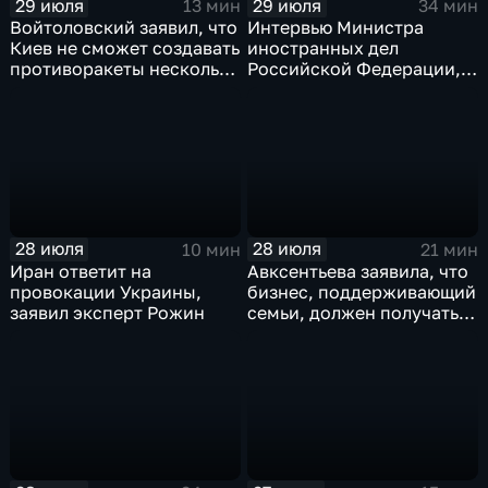
29 июля
29 июля
13 мин
34 мин
Войтоловский заявил, что
Интервью Министра
Киев не сможет создавать
иностранных дел
противоракеты несколько
Российской Федерации,
лет
лидера предвыборного
списка партии «Единая
Россия» С.В.Лаврова
генеральному директору
агентства ТАСС
А.О.Кондрашову
28 июля
28 июля
10 мин
21 мин
Иран ответит на
Авксентьева заявила, что
провокации Украины,
бизнес, поддерживающий
заявил эксперт Рожин
семьи, должен получать
преференции