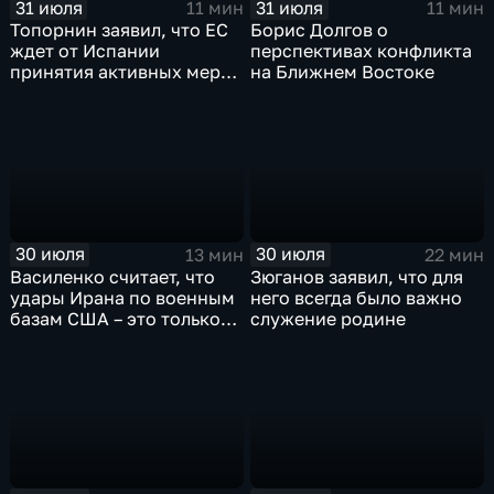
31 июля
31 июля
11 мин
11 мин
Топорнин заявил, что ЕС
Борис Долгов о
ждет от Испании
перспективах конфликта
принятия активных мер
на Ближнем Востоке
против мигрантов
30 июля
30 июля
13 мин
22 мин
Василенко считает, что
Зюганов заявил, что для
удары Ирана по военным
него всегда было важно
базам США – это только
служение родине
начало