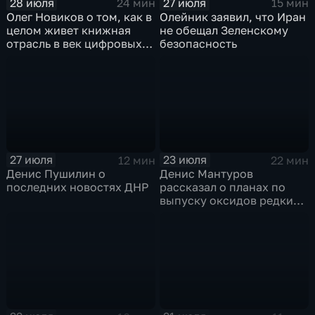
28 июля
27 июля
24 мин
15 мин
Олег Новиков о том, как в
Олейник заявил, что Иран
целом живет книжная
не обещал Зеленскому
отрасль в век цифровых
безопасность
технологий
27 июля
23 июля
12 мин
22 мин
Денис Пушилин о
Денис Мантуров
последних новостях ДНР
рассказал о планах по
выпуску оксидов редких
металлов на
Соликамском магниевом
заводе к 2028 году