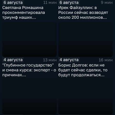
6 августа
6 августа
11 мин
9 мин
Светлана Ромашина
Ирек Файзуллин: в
прокомментировала
России сейчас возводят
триумф наших
около 200 миллионов
спортсменок
квадратных метров
жилья.
4 августа
4 августа
13 мин
16 мин
"Глубинное государство"
Борис Долгов: если не
и смена курса: эксперт - о
будет сейчас сделки, то
причинах
будут продолжаться
антироссийской
обмены ударами, однако,
риторики оппозиции
масштабного
наступления все-таки не
будет