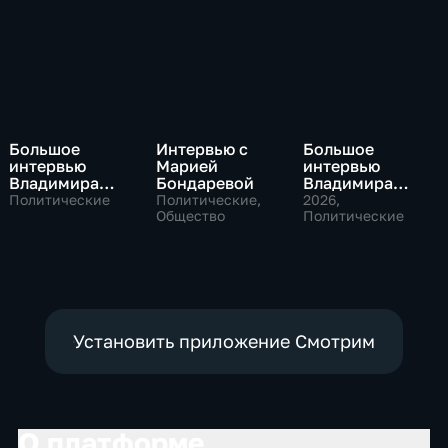
Большое
Интервью с
Большое
интервью
Марией
интервью
Владимира
Бондаревой
Владимира
Путина Сергею
Соловьева
Политические
Политические,
2026
,
Брилеву
Общество
Роджеру
Политические
Кеппелю
Установить приложение Смотрим
О платформе