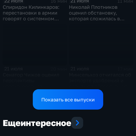
22 июля
21 июля
16 мин
11 мин
Спиридон Килинкаров:
Николай Плотников
перестановки в армии
оценил обстановку,
говорят о системном
которая сложилась в
политическом кризисе на
отношениях между США и
Украине
Ираном
21 июля
21 июля
20 мин
17 мин
Сенатор Чижов оценил
Минсельхоз отчитался об
перспективы
экспорте удобрений и
урегулирования
планах по обеспечению
конфликтов на Ближнем
аграриев топливом
Востоке и диалог с
Показать все выпуски
Европой
Еще
интересное