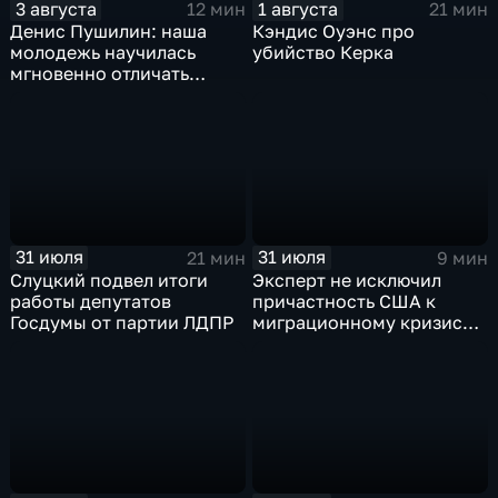
3 августа
1 августа
12 мин
21 мин
Денис Пушилин: наша
Кэндис Оуэнс про
молодежь научилась
убийство Керка
мгновенно отличать
правду от лжи
31 июля
31 июля
21 мин
9 мин
Слуцкий подвел итоги
Эксперт не исключил
работы депутатов
причастность США к
Госдумы от партии ЛДПР
миграционному кризису в
Испании