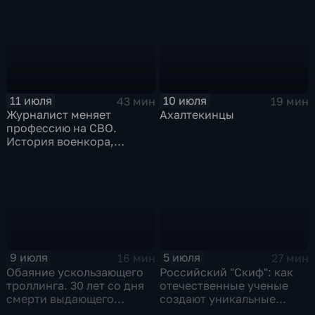
импорт?
11 июля
10 июля
43 мин
19 мин
Журналист меняет
Ахалтекинцы
профессию на СВО.
История военкора,
подписавшего контракт
9 июля
5 июля
16 мин
27 мин
Обаяние ускользающего
Российский "Скиф": как
троллинга. 30 лет со дня
отечественные ученые
смерти выдающего
создают уникальные
музыканта и деятеля
технологии будущего