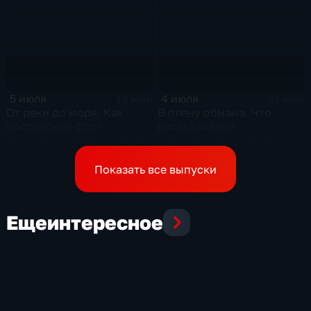
контркультуры Сергея
Курехина
5 июля
4 июля
14 мин
31 мин
От реки до моря. Как
В плену обмана. Что
российский флот
рассказывают
обретает второе дыхание
военнопленные ВСУ,
которых командиры
бросили в окружении
Показать все выпуски
Еще
интересное