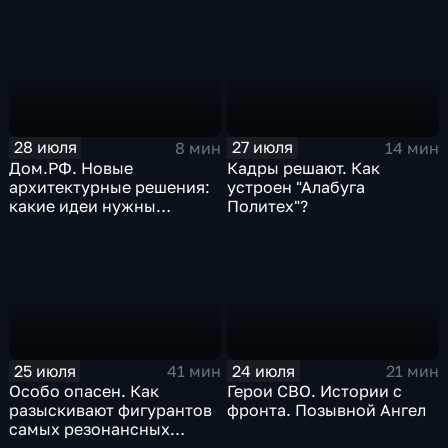
альтернативные виды
наследия
топлива
28 июля
27 июля
8 мин
14 мин
Дом.РФ. Новые
Кадры решают. Как
архитектурные решения:
устроен "Алабуга
какие идеи нужны
Политех"?
регионам для развития
25 июля
24 июля
41 мин
21 мин
Особо опасен. Как
Герои СВО. Истории с
разыскивают фигурантов
фронта. Позывной Ангел
самых резонансных