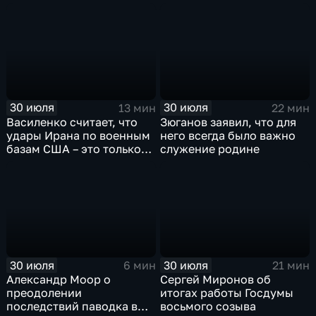
против мигрантов
30 июля
30 июля
13 мин
22 мин
Василенко считает, что
Зюганов заявил, что для
удары Ирана по военным
него всегда было важно
базам США – это только
служение родине
начало
30 июля
30 июля
6 мин
21 мин
Александр Моор о
Сергей Миронов об
преодолении
итогах работы Госдумы
последствий паводка в
восьмого созыва