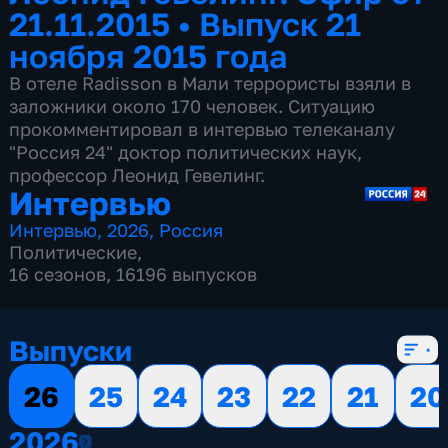
21.11.2015
•
Выпуск 21
ноября 2015 года
В отеле Radisson в Мали террористы взяли в
заложники около 170 человек. Ситуацию
прокомментировал в интервью телеканалу
"Россия 24" доктор политических наук,
профессор Леонид Гевелинг.
Интервью
Интервью
,
2026
,
Россия
Политические
,
16 сезонов, 16196 выпусков
Выпуски
26
25
24
23
22
21
20
2026
2026