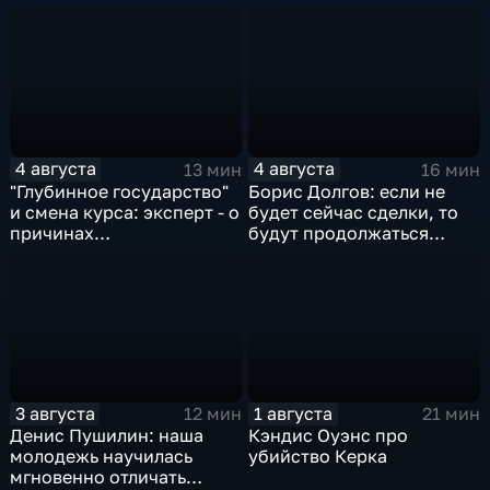
спортсменок
квадратных метров
жилья.
4 августа
4 августа
13 мин
16 мин
"Глубинное государство"
Борис Долгов: если не
и смена курса: эксперт - о
будет сейчас сделки, то
причинах
будут продолжаться
антироссийской
обмены ударами, однако,
риторики оппозиции
масштабного
наступления все-таки не
будет
3 августа
1 августа
12 мин
21 мин
Денис Пушилин: наша
Кэндис Оуэнс про
молодежь научилась
убийство Керка
мгновенно отличать