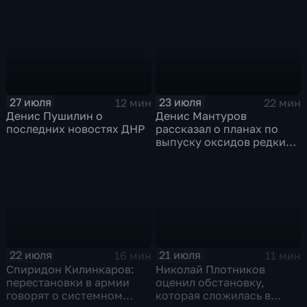
технологий
27 июля
23 июля
12 мин
22 мин
Денис Пушилин о
Денис Мантуров
последних новостях ДНР
рассказал о планах по
выпуску оксидов редких
металлов на
Соликамском магниевом
заводе к 2028 году
22 июля
21 июля
16 мин
11 мин
Спиридон Килинкаров:
Николай Плотников
перестановки в армии
оценил обстановку,
говорят о системном
которая сложилась в