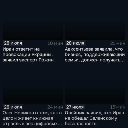
лет
лидера предвыборного
списка партии «Единая
Россия» С.В.Лаврова
генеральному директору
агентства ТАСС
А.О.Кондрашову
28 июля
28 июля
10 мин
21 мин
Иран ответит на
Авксентьева заявила, что
провокации Украины,
бизнес, поддерживающий
заявил эксперт Рожин
семьи, должен получать
преференции
28 июля
27 июля
24 мин
15 мин
Олег Новиков о том, как в
Олейник заявил, что Иран
целом живет книжная
не обещал Зеленскому
отрасль в век цифровых
безопасность