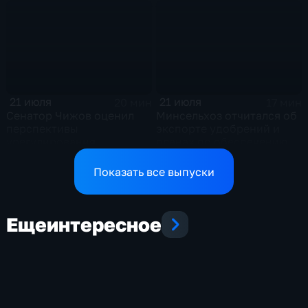
политическом кризисе на
отношениях между США и
Украине
Ираном
21 июля
21 июля
20 мин
17 мин
Сенатор Чижов оценил
Минсельхоз отчитался об
перспективы
экспорте удобрений и
урегулирования
планах по обеспечению
конфликтов на Ближнем
аграриев топливом
Востоке и диалог с
Показать все выпуски
Европой
Еще
интересное