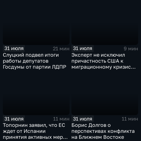
правду от лжи
31 июля
31 июля
21 мин
9 мин
Слуцкий подвел итоги
Эксперт не исключил
работы депутатов
причастность США к
Госдумы от партии ЛДПР
миграционному кризису в
Испании
31 июля
31 июля
11 мин
11 мин
Топорнин заявил, что ЕС
Борис Долгов о
ждет от Испании
перспективах конфликта
принятия активных мер
на Ближнем Востоке