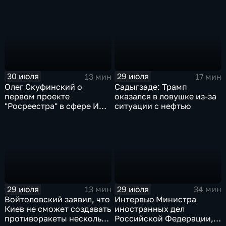
Тюменской области
30 июля
29 июля
13 мин
17 мин
Олег Скуфинский о
Садыгзаде: Трамп
первом проекте
оказался в ловушке из-за
"Росреестра" в сфере ИИ
ситуации с нефтью
электронном помощнике
"Ева"
29 июля
29 июля
13 мин
34 мин
Войтоловский заявил, что
Интервью Министра
Киев не сможет создавать
иностранных дел
противоракеты несколько
Российской Федерации,