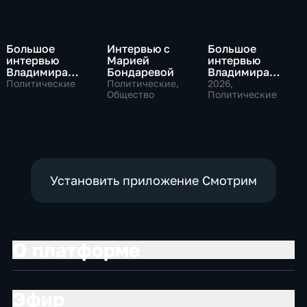
Большое
Интервью с
Большое
интервью
Марией
интервью
Владимира
Бондаревой
Владимира
Путина Сергею
Соловьева
Политические
Политические,
2026
,
Брилеву
Общество
Роджеру
Политические
Кеппелю
Установить приложение Смотрим
О платформе
Эфир