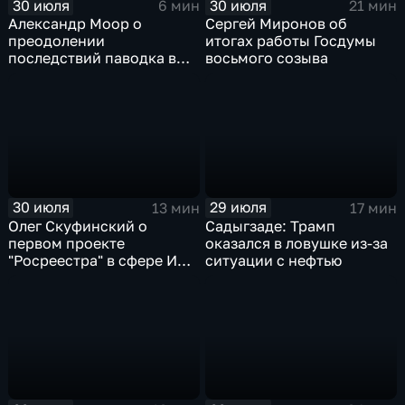
30 июля
30 июля
6 мин
21 мин
Александр Моор о
Сергей Миронов об
преодолении
итогах работы Госдумы
последствий паводка в
восьмого созыва
Тюменской области
30 июля
29 июля
13 мин
17 мин
Олег Скуфинский о
Садыгзаде: Трамп
первом проекте
оказался в ловушке из-за
"Росреестра" в сфере ИИ
ситуации с нефтью
электронном помощнике
"Ева"