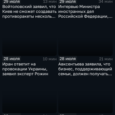
29 июля
29 июля
13 мин
34 мин
Войтоловский заявил, что
Интервью Министра
Киев не сможет создавать
иностранных дел
противоракеты несколько
Российской Федерации,
лет
лидера предвыборного
списка партии «Единая
Россия» С.В.Лаврова
генеральному директору
агентства ТАСС
А.О.Кондрашову
28 июля
28 июля
10 мин
21 мин
Иран ответит на
Авксентьева заявила, что
провокации Украины,
бизнес, поддерживающий
заявил эксперт Рожин
семьи, должен получать
преференции