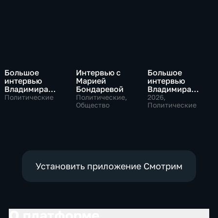
Большое
Интервью с
Большое
интервью
Марией
интервью
Владимира
Бондаревой
Владимира
Путина Сергею
Соловьева
Политические
Политические,
2026
,
Брилеву
Общество
Роджеру
Политические
Кеппелю
Установить приложение Смотрим
О платформе