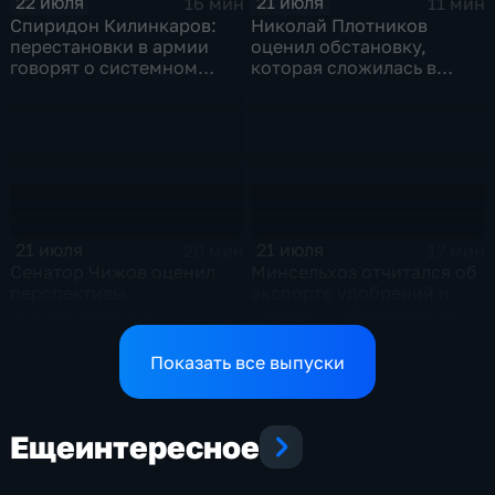
22 июля
21 июля
16 мин
11 мин
Спиридон Килинкаров:
Николай Плотников
перестановки в армии
оценил обстановку,
говорят о системном
которая сложилась в
политическом кризисе на
отношениях между США и
Украине
Ираном
21 июля
21 июля
20 мин
17 мин
Сенатор Чижов оценил
Минсельхоз отчитался об
перспективы
экспорте удобрений и
урегулирования
планах по обеспечению
конфликтов на Ближнем
аграриев топливом
Востоке и диалог с
Показать все выпуски
Европой
Еще
интересное