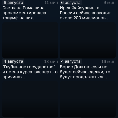
6 августа
6 августа
11 мин
9 мин
Светлана Ромашина
Ирек Файзуллин: в
прокомментировала
России сейчас возводят
триумф наших
около 200 миллионов
спортсменок
квадратных метров
жилья.
4 августа
4 августа
13 мин
16 мин
"Глубинное государство"
Борис Долгов: если не
и смена курса: эксперт - о
будет сейчас сделки, то
причинах
будут продолжаться
антироссийской
обмены ударами, однако,
риторики оппозиции
масштабного
наступления все-таки не
будет