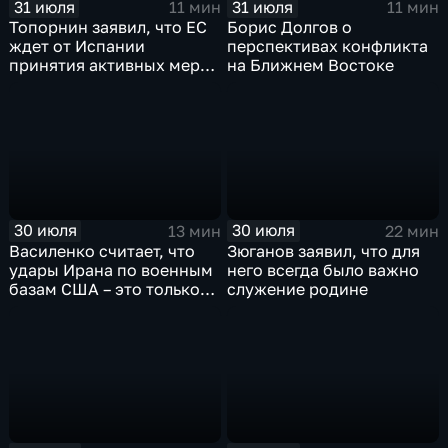
31 июля
31 июля
11 мин
11 мин
Топорнин заявил, что ЕС
Борис Долгов о
ждет от Испании
перспективах конфликта
принятия активных мер
на Ближнем Востоке
против мигрантов
30 июля
30 июля
13 мин
22 мин
Василенко считает, что
Зюганов заявил, что для
удары Ирана по военным
него всегда было важно
базам США – это только
служение родине
начало