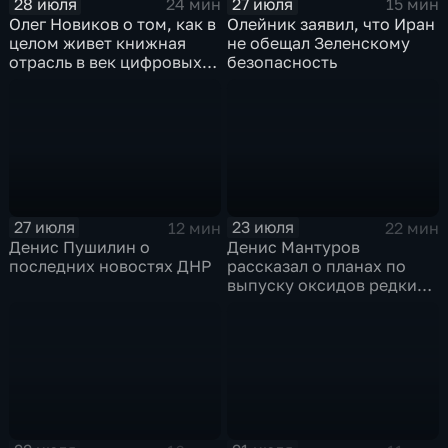
28 июля
27 июля
24 мин
15 мин
Олег Новиков о том, как в
Олейник заявил, что Иран
целом живет книжная
не обещал Зеленскому
отрасль в век цифровых
безопасность
технологий
27 июля
23 июля
12 мин
22 мин
Денис Пушилин о
Денис Мантуров
последних новостях ДНР
рассказал о планах по
выпуску оксидов редких
металлов на
Соликамском магниевом
заводе к 2028 году