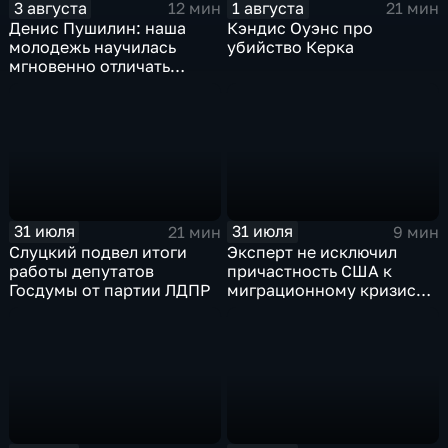
3 августа
1 августа
12 мин
21 мин
Денис Пушилин: наша
Кэндис Оуэнс про
молодежь научилась
убийство Керка
мгновенно отличать
правду от лжи
31 июля
31 июля
21 мин
9 мин
Слуцкий подвел итоги
Эксперт не исключил
работы депутатов
причастность США к
Госдумы от партии ЛДПР
миграционному кризису в
Испании