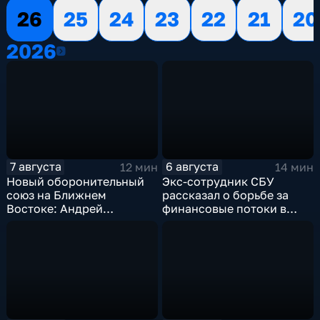
26
25
24
23
22
21
20
2026
2026
7 августа
6 августа
12 мин
14 мин
Новый оборонительный
Экс-сотрудник СБУ
союз на Ближнем
рассказал о борьбе за
Востоке: Андрей
финансовые потоки в
Бакланов комментирует
украинском политикуме
мотивы и риски
соглашения