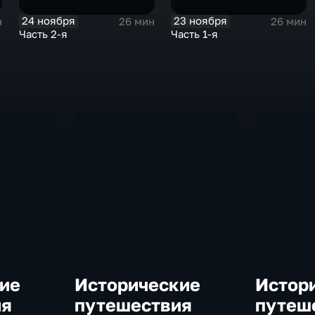
24 ноября
23 ноября
н
26 мин
26 мин
Часть 2-я
Часть 1-я
ие
Исторические
Истор
ия
путешествия
путеш