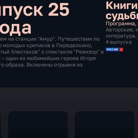
пуск 25
Книги
судьб
года
Программа
,
Авторские
,
литература
,
ем на станции "Амур". Путешествия по
4 выпуска
р молодых критиков в Переделкино,
тый Хлестаков" о спектакле "Ревизор" в
ов – один из любимейших героев Игоря
го образа. Включены отрывки из