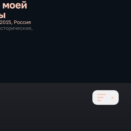
 моей
ы
2015
,
Россия
исторические
,