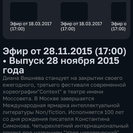
Эфир от 18.03.2017
Эфир от 18.03.2017
Эфир от 1
(17:00)
(17:00)
(17:00)
Эфир от 28.11.2015 (17:00)
•
Выпуск 28 ноября 2015
года
Диана Вишнева станцует на закрытии своего
ежегодного, третьего фестиваля современной
хореографии"Context" в театре имени
Моссовета. В Москве завершается
Международная ярмарка интеллектуальной
литературы Non/fiction. Исполняется 100 лет
со дня рождения писателя Константина
Симонова. Четырехлетний интернациональный
проект под названием "Удел человеческий"