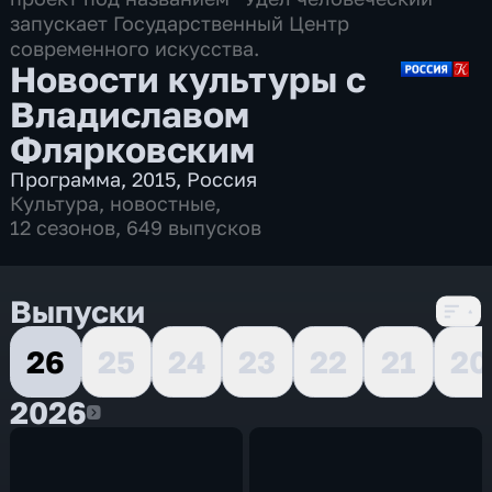
запускает Государственный Центр
современного искусства.
Новости культуры с
Владиславом
Флярковским
Программа
,
2015
,
Россия
Культура
,
новостные
,
12 сезонов, 649 выпусков
Выпуски
26
25
24
23
22
21
20
2026
2026