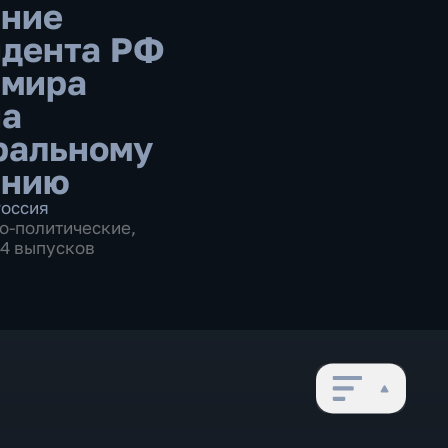
ние
дента РФ
имира
на
ральному
анию
оссия
о-политические
,
14 выпусков