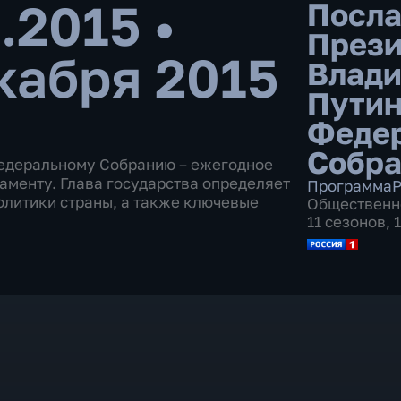
2.2015
•
Посла
Прези
кабря 2015
Влад
Пути
Феде
Собр
едеральному Собранию – ежегодное
менту. Глава государства определяет
Программа
Р
олитики страны, а также ключевые
Общественн
11 сезонов, 