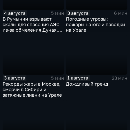
4 августа
3 августа
5 мин
6 мин
В Румынии взрывают
Погодные угрозы:
скалы для спасения АЭС
пожары на юге и паводки
из-за обмеления Дуная,
на Урале
пока к России подступает
аномальная жара
3 августа
1 августа
5 мин
23 мин
Рекорды жары в Москве,
Дождливый тренд
смерчи в Сибири и
затяжные ливни на Урале