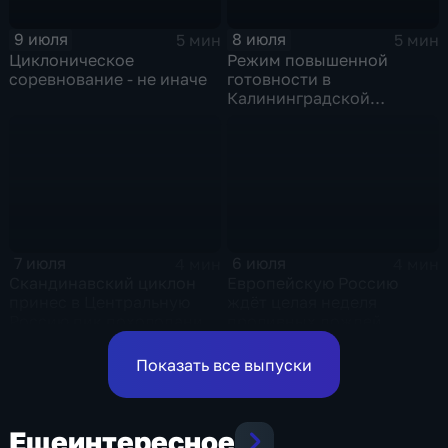
9 июля
8 июля
5 мин
5 мин
Циклоническое
Режим повышенной
соревнование - не иначе
готовности в
Калининградской
области и угроза
экстремальных ливней в
Центральной России
7 июля
6 июля
4 мин
4 мин
Скандинавский циклон
Европейскую Россию
принес в Центральную
ждёт целая неделя
Россию пик похолодания
проливных дождей
и ливни
Показать все выпуски
Еще
интересное