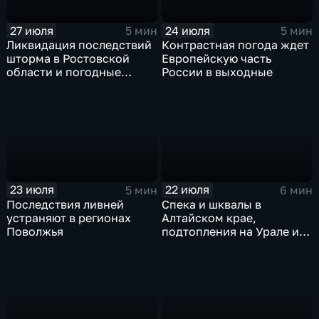
27 июля
24 июля
5 мин
5 мин
Ликвидация последствий
Контрастная погода ждет
шторма в Ростовской
Европейскую часть
области и погодные
России в выходные
качели в Центральной
России
23 июля
22 июля
5 мин
6 мин
Последствия ливней
Спека и шквалы в
устраняют в регионах
Алтайском крае,
Поволжья
подтопления на Урале и
сентябрьская прохлада в
Петербурге