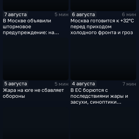
7 августа
6 августа
5 мин
6 мин
В Москве объявили
Москва готовится к +32°C
штормовое
перед приходом
предупреждение: на
холодного фронта и гроз
столицу надвигаются
грозы, ливни с градом и
шквалистый ветер
5 августа
4 августа
5 мин
7 мин
Жара на юге не сбавляет
В ЕС борются с
обороны
последствиями жары и
засухи, синоптики
предупреждают об
усилении зноя в России