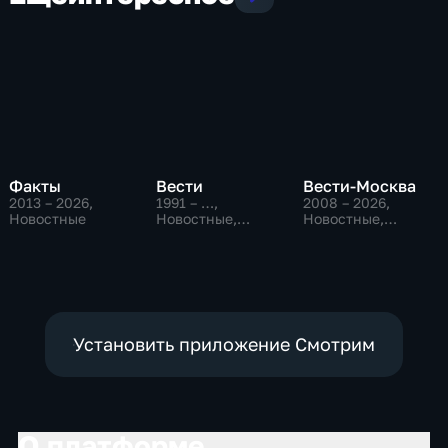
Факты
Вести
Вести-Москва
2013 – 2026
,
1991 – …
,
2008 – 2026
,
Новостные
Новостные,
Новостные,
Общественно-
Общественно-
политические,
политические,
социально-
социально-
экономические
экономические
Установить приложение Смотрим
О платформе