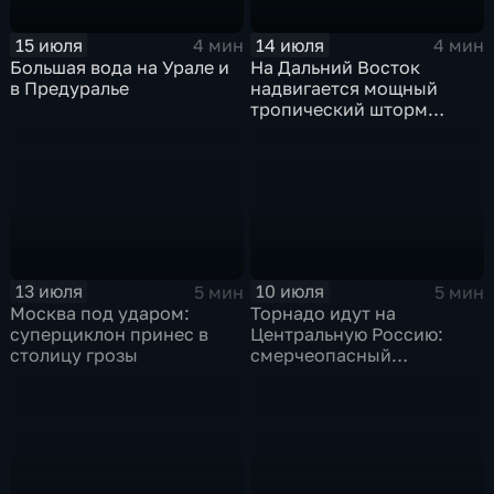
15 июля
14 июля
4 мин
4 мин
Большая вода на Урале и
На Дальний Восток
в Предуралье
надвигается мощный
тропический шторм
"Гави"
13 июля
10 июля
5 мин
5 мин
Москва под ударом:
Торнадо идут на
суперциклон принес в
Центральную Россию:
столицу грозы
смерчеопасный
холодный фронт ударит
по Москве и Туле