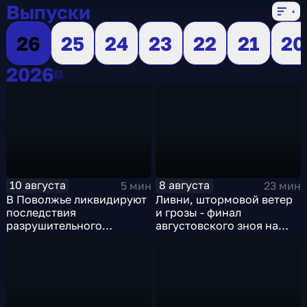
Выпуски
26
25
24
23
22
21
20
2026
2026
10 августа
8 августа
5 мин
23 мин
В Поволжье ликвидируют
Ливни, штормовой ветер
последствия
и грозы - финал
разрушительного
августовского зноя на
урагана, а к Москве
Русскй равнине
подбирается
сентябрьское
похолодание