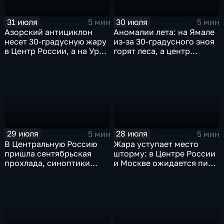
31 июля
30 июля
5 мин
5 мин
Азорский антициклон
Аномалии лета: на Ямале
несет 30-градусную жару
из-за 30-градусного зноя
в Центр России, а на Урал
горят леса, а центр
— ливни
России ждет потепления
29 июля
28 июля
5 мин
5 мин
В Центральную Россию
Жара уступает место
пришла сентябрьская
шторму: в Центре России
прохлада, синоптики
и Москве ожидается пик
прогнозируют затяжные
ненастья
дожди