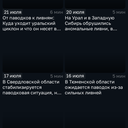
21 июля
20 июля
6 мин
5 мин
От паводков к ливням:
На Урал и в Западную
Куда уходит уральский
Сибирь обрушились
циклон и что он несет в
аномальные ливни, в
Москву
европейской части
России ожидается
потепление
17 июля
16 июля
5 мин
5 мин
В Свердловской области
В Тюменской области
стабилизируется
ожидается паводок из-за
паводковая ситуация, но
сильных ливней
синоптики вновь
прогнозируют ливни