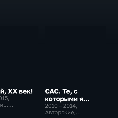
, ХХ век!
САС. Те, с
015
,
которыми я...
ие,
2010 – 2014
,
фии
Авторские,