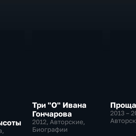
Три "О" Ивана
Прощай
Гончарова
2013 – 2
Авторск
ысоты
2012
, Авторские,
Биогра
Биографии
а,