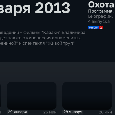
варя 2013
Охота
Программа
,
Биографии
,
4 выпуска
зведений – фильмы "Казаки" Владимира
йдет также о киноверсиях знаменитых
рениной" и спектакля "Живой труп"
29 января
28 января
н
26 мин
26 мин