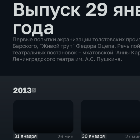
Выпуск 29 ян
года
Первые попытки экранизации толстовских прои
Барского, "Живой труп" Федора Оцепа. Речь по
театральных постановок – мхатовской "Анны Ка
Ленинградского театра им. А.С. Пушкина.
2013
2013
31 января
30 января
26 мин
27 ми