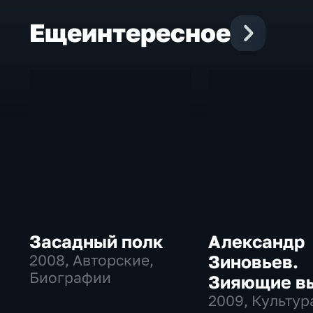
Еще
интересное
Засадный полк
Александр
2008
, Авторские,
Зиновьев.
Биографии
Зияющие в
2009
, Культур