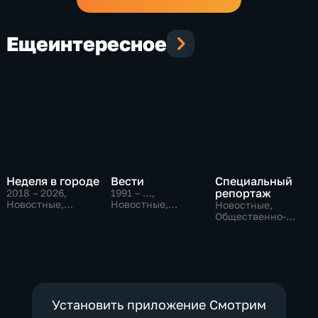
Еще
интересное
Неделя в городе
Вести
Специальный
репортаж
2018 – 2026
,
1991 – …
,
Новостные,
Новостные,
Новостные,
Общество,
Общественно-
Общественно-
общественно-
политические,
политические,
политические
социально-
социально-
экономические
экономические
Установить приложение Смотрим