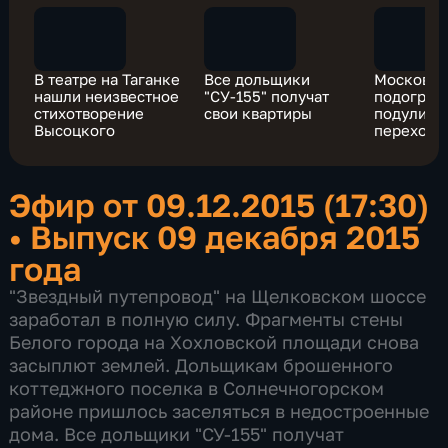
В театре на Таганке
Все дольщики
Московск
нашли неизвестное
"СУ-155" получат
подогрее
стихотворение
свои квартиры
подуличн
Высоцкого
переходы
Эфир от 09.12.2015 (17:30)
•
Выпуск 09 декабря 2015
года
"Звездный путепровод" на Щелковском шоссе
заработал в полную силу. Фрагменты стены
Белого города на Хохловской площади снова
засыплют землей. Дольщикам брошенного
коттеджного поселка в Солнечногорском
районе пришлось заселяться в недостроенные
дома. Все дольщики "СУ-155" получат