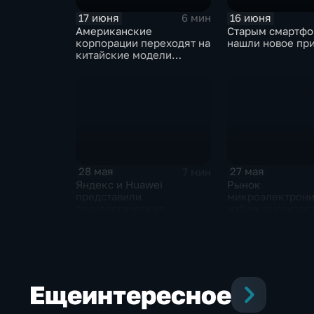
17 июня
16 июня
6 мин
Американские
Старым смартф
корпорации переходят на
нашли новое пр
китайские модели
искусственного
интеллекта
28 мая
27 мая
7 мин
Яндекс и Huawei
Рынок
представили
микроэлектрон
технологические
избежал кризиса
новинки для бизнеса и
новые процессо
микроэлектроники
ARM могут изме
рынок ноутбуко
Еще
интересное