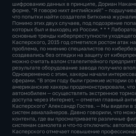
шифрованию данных в принципе, Дориан Накамо
форме. "Я говорю нихт английский!" – подшучив
что попытки найти создателя Биткоина журнали
Помимо этих двух случаев, под подозрение попа
которых был и выходец из России. * * * Лаборат
основные тренды киберпреступности уходящего
Касперского, 2015 год отметился ростом атак н
проблема, по мнению специалистов по кибербезо
создавались без оглядки на защиту от киберпре
можно считать взлом сталелитейного предприяти
результате оборудование завода получило впо
Одновременно с этим, хакеры начали интересов
сферами. "В этом году были громкие истории со
американские хакеры продемонстрировали, что
автомобилем — осуществлять экстренное тормож
доступа через Интернет, — отметил главный ант
Касперского" Александр Гостев. — Мы видели в 
систем авиалайнеров. Давно говорили, что мож
контента, где вы просматриваете различные фил
системам самолета и что-то отключить: автопило
Касперского отмечает повышение профессионал