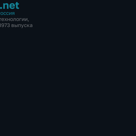
.net
оссия
технологии
,
 3973 выпуска