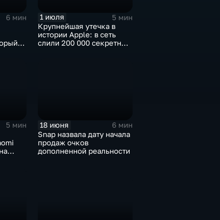
1 июля
6 мин
5 мин
Крупнейшая утечка в
истории Apple: в сеть
торый
слили 200 000 секретных
чески"
документов
18 июня
5 мин
6 мин
Snap назвала дату начала
aomi
продаж очков
на
дополненной реальности
нг