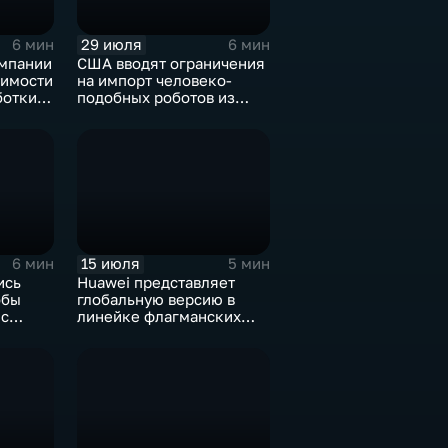
29 июля
6 мин
6 мин
мпании
США вводят ограничения
димости
на импорт человеко-
ботки
подобных роботов из
Китая
15 июля
6 мин
5 мин
ись
Huawei представляет
обы
глобальную версию в
 с
линейке флагманских
фотосмартфонов Pura