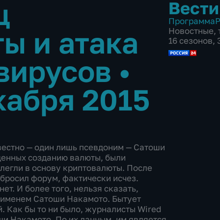
ц
Вести
Программа
Р
ы и атака
Новостные
,
16 сезонов,
 вирусов
•
кабря 2015
вестно — один лишь псевдоним — Сатоши
щенных созданию валюты, были
легли в основу криптовалюты. После
абросил форум, фактически исчез.
ет. И более того, нельзя сказать,
 именем Сатоши Накамото. Бытует
й. Как бы то ни было, журналисты Wired
ши Накамото. По их данным, им является