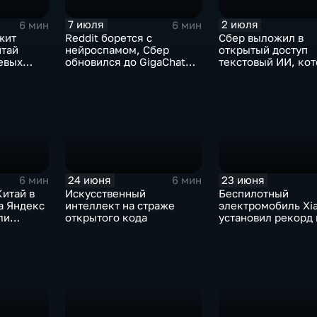
7 июля
2 июля
6 мин
6 мин
жит
Reddit борется с
Сбер выложил в
итай
нейроспамом, Сбер
открытый доступ
евых
обновился до GigaChat
текстовый ИИ, ко
 обладает
3.5 Ultra, в Китае
думает "по-челове
ограничивают AI-
компаньонов, фактчекинг
роликов YouTube
24 июня
23 июня
6 мин
6 мин
итай в
Искусственный
Беспилотный
а Яндекс
интеллект на страже
электромобиль Xi
ли
открытого кода
установил рекорд 
ИИ- и
трассе Нюрбургри
решения