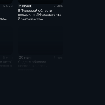
2 июня
7 мин
6 мин
В Тульской области
внедрили ИИ-ассистента
Яндекса для
ию
кардиопациентов
20 мая
5 мин
6 мин
с Авто"
Яндекс обновил
ована в
несколько своих
сервисов