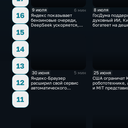
9 июля
8 июля
6 мин
16
Яндекс показывает
ГосДума поддер
бензиновые очереди,
духовный ИИ, К
DeepSeek ускоряется,
богатеет на деш
китайцы не хотят
токенах, Claude
15
делиться ИИ
подсознанием
14
13
30 июня
25 июня
5 мин
Яндекс-Браузер
США ограничат К
12
расширил свой сервис
робототехнике, 
автоматического
и MIT представи
нейросетевого дубляжа
инновационные 
11
видео
навигационные 