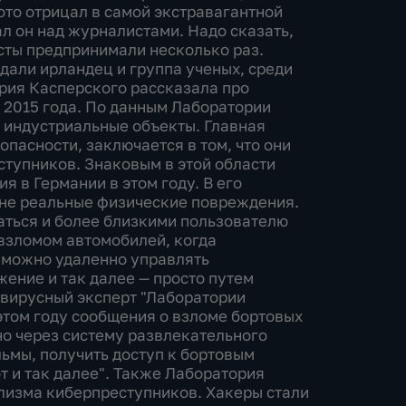
то отрицал в самой экстравагантной
ал он над журналистами. Надо сказать,
сты предпринимали несколько раз.
дали ирландец и группа ученых, среди
ория Касперского рассказала про
 2015 года. По данным Лаборатории
а индустриальные объекты. Главная
пасности, заключается в том, что они
ступников. Знаковым в этой области
я в Германии в этом году. В его
лне реальные физические повреждения.
аться и более близкими пользователю
 взломом автомобилей, когда
 можно удаленно управлять
ение и так далее — просто путем
ивирусный эксперт "Лаборатории
этом году сообщения о взломе бортовых
но через систему развлекательного
ьмы, получить доступ к бортовым
т и так далее". Также Лаборатория
изма киберпреступников. Хакеры стали