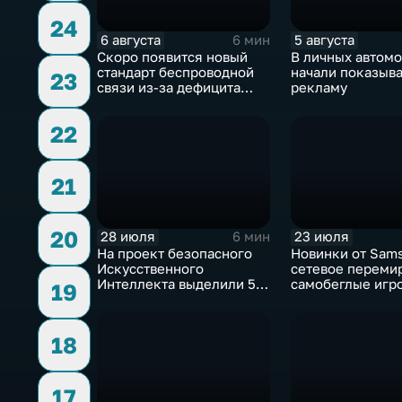
24
6 августа
5 августа
6 мин
Скоро появится новый
В личных автом
стандарт беспроводной
начали показыва
23
связи из-за дефицита
рекламу
чипов
22
21
20
28 июля
23 июля
6 мин
На проект безопасного
Новинки от Sam
Искусственного
сетевое переми
Интеллекта выделили 5
самобеглые игр
19
миллиардов долларов
контроллеры
18
17