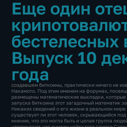
Еще один оте
крипотовалют
бестелесных
Выпуск 10 де
года
создавшем биткоины, практически ничего не из
Накамото. Под этим именем на форумах, посвя
размещены математические выкладки, которые 
запуска биткоина этот загадочный математик з
Никаких сведений о его жизни в реальном мире н
существует ли этот человек, скрывающийся под
мнение, что это могла быть и целая группа люде
утверждают, что сумели найти того самого Сато