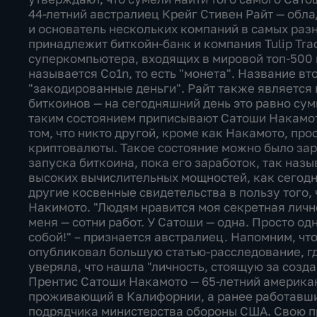
44-летний австралиец Крейг Стивен Райт — обла
и основатель нескольких компаний в самых разн
принадлежит биткойн-банк и компания Tulip Tra
суперкомпьютера, входящих в мировой топ-500
называется Co1n, то есть "монета". Название вт
"закодированные деньги". Райт также является 
биткоинов — на сегодняшний день это равно су
таким состоянием приписывают Сатоши Накамото
том, что никто другой, кроме как Накамото, про
криптовалюты. Такое состояние можно было зар
запуска биткоина, пока его заработок, так наз
высоких вычислительных мощностей, как сегодн
другие косвенные свидетельства в пользу того,
Накимото. "Людям нравится моя секретная лично
меня — сотни работ. У Сатоши — одна. Просто одн
собой!" – признается австралиец. Напомним, чт
опубликовал большую статью-расследование, гд
уверяла, что нашла "личность, стоящую за созд
Прентис Сатоши Накамото — 65-летний америка
проживающий в Калифорнии, а ранее работавш
подрядчика министерства обороны США. Свою пр