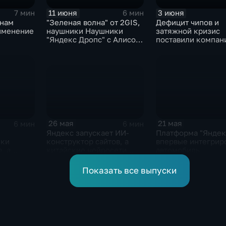
11 июня
3 июня
7 мин
6 мин
онам
"Зеленая волна" от 2GIS,
Дефицит чипов и
именение
наушники Наушники
затяжной кризис
"Яндекс Дропс" с Алисой
поставили компан
Al, Kandinsky 6.0 Image
GoPro под угрозу
Pro от Сбера
закрытия
26 мая
21 мая
6 мин
6 мин
Яндекс запускает ИИ-
Платформа "Яндек
конструктор сайтов, а
ики
впервые интегрир
китайские нейросети
, а
автомобиль
демпингуют цены
ры на
нить
Показать все выпуски
в