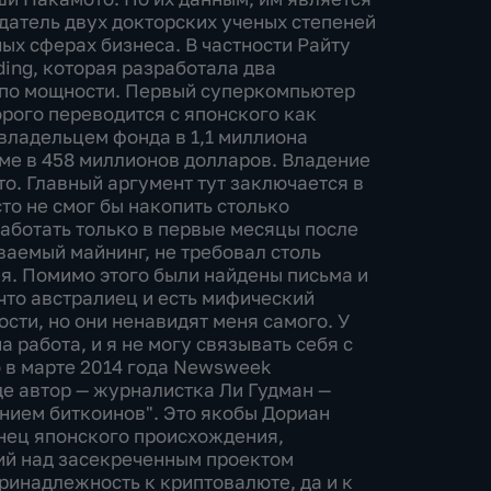
датель двух докторских ученых степеней
ых сферах бизнеса. В частности Райту
ding, которая разработала два
 по мощности. Первый суперкомпьютер
орого переводится с японского как
владельцем фонда в 1,1 миллиона
мме в 458 миллионов долларов. Владение
. Главный аргумент тут заключается в
сто не смог бы накопить столько
аботать только в первые месяцы после
ываемый майнинг, не требовал столь
я. Помимо этого были найдены письма и
 что австралиец и есть мифический
сти, но они ненавидят меня самого. У
а работа, и я не могу связывать себя с
о в марте 2014 года Newsweek
е автор — журналистка Ли Гудман —
анием биткоинов". Это якобы Дориан
нец японского происхождения,
ий над засекреченным проектом
инадлежность к криптовалюте, да и к