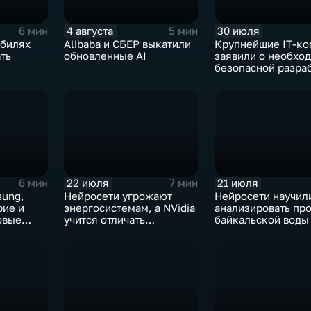
4 августа
30 июля
6 мин
5 мин
обилях
Alibaba и СБЕР выкатили
Крупнейшие IT‑ко
ть
обновленные AI
заявили о необхо
безопасной разра
ИИ
22 июля
21 июля
6 мин
7 мин
sung,
Нейросети угрожают
Нейросети научил
рие и
энергосистемам, а NVidia
анализировать пр
овые
учится отличать
байкальской воды
дипфейки от реального
точностью 87%
видео